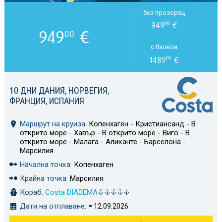
без прозорец
949
€
00
949
€
00
с балкон
1489
€
00
10 ДНИ ДАНИЯ, НОРВЕГИЯ,
ФРАНЦИЯ, ИСПАНИЯ
Маршрут на круиза:
Копенхаген - Кристиансанд - В
открито море - Хавър - В открито море - Виго - В
открито море - Малага - Аликанте - Барселона -
Марсилия
Начална точка:
Копенхаген
Крайна точка:
Марсилия
Кораб:
Costa DIADEMA
Дати на отплаване:
12.09.2026