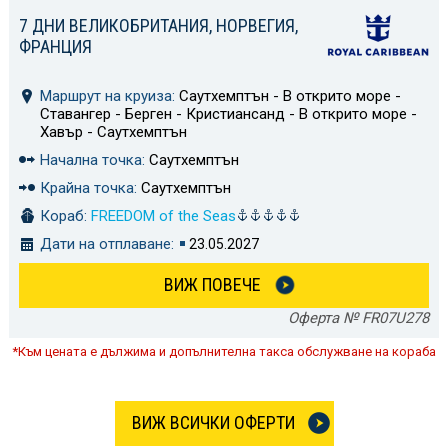
7 ДНИ ВЕЛИКОБРИТАНИЯ, НОРВЕГИЯ,
ФРАНЦИЯ
Маршрут на круиза:
Саутхемптън - В открито море -
Ставангер - Берген - Кристиансанд - В открито море -
Хавър - Саутхемптън
Начална точка:
Саутхемптън
Крайна точка:
Саутхемптън
Кораб:
FREEDOM of the Seas
Дати на отплаване:
23.05.2027
ВИЖ ПОВЕЧЕ
Оферта № FR07U278
*Към цената е дължима и допълнителна такса обслужване на кораба
ВИЖ ВСИЧКИ ОФЕРТИ