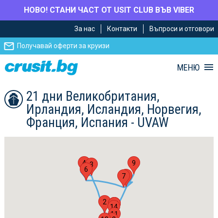
НОВО! СТАНИ ЧАСТ ОТ USIT CLUB ВЪВ VIBER
Премини
Премини
За нас
Контакти
Въпроси и отговори
към
към
главното
Навигацията
Получавай оферти за круизи
съдържание
МЕНЮ
21 дни Великобритания,
Ирландия, Исландия, Норвегия,
Франция, Испания - UVAW
4
9
3
5
6
8
7
2
10
15
1
14
11