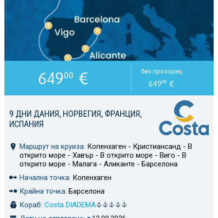
649
€
без прозорец
00
649
€
00
9 ДНИ ДАНИЯ, НОРВЕГИЯ, ФРАНЦИЯ,
ИСПАНИЯ
Маршрут на круиза:
Копенхаген - Кристиансанд - В
открито море - Хавър - В открито море - Виго - В
открито море - Малага - Аликанте - Барселона
Начална точка:
Копенхаген
Крайна точка:
Барселона
Кораб:
Costa DIADEMA