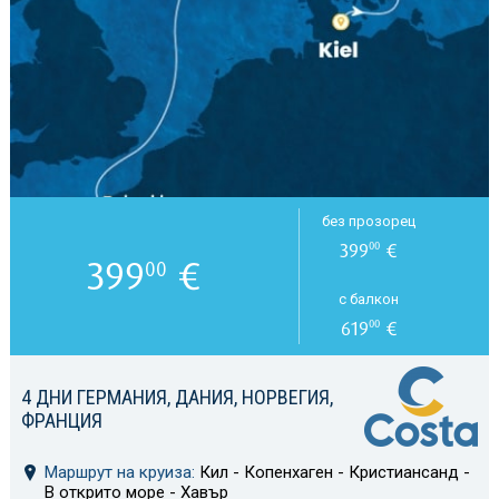
без прозорец
399
€
00
399
€
00
с балкон
619
€
00
4 ДНИ ГЕРМАНИЯ, ДАНИЯ, НОРВЕГИЯ,
ФРАНЦИЯ
Маршрут на круиза:
Кил - Копенхаген - Кристиансанд -
В открито море - Хавър