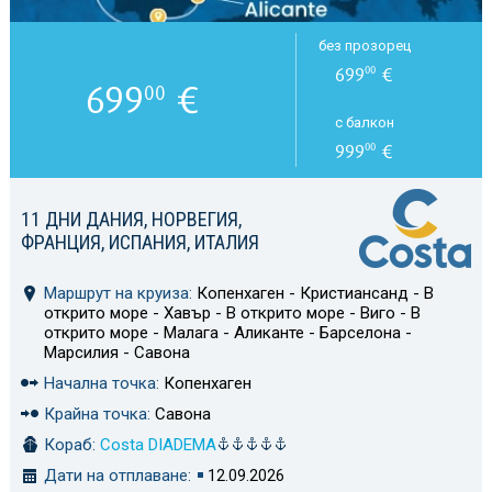
без прозорец
699
€
00
699
€
00
с балкон
999
€
00
11 ДНИ ДАНИЯ, НОРВЕГИЯ,
ФРАНЦИЯ, ИСПАНИЯ, ИТАЛИЯ
Маршрут на круиза:
Копенхаген - Кристиансанд - В
открито море - Хавър - В открито море - Виго - В
открито море - Малага - Аликанте - Барселона -
Марсилия - Савона
Начална точка:
Копенхаген
Крайна точка:
Савона
Кораб:
Costa DIADEMA
Дати на отплаване:
12.09.2026