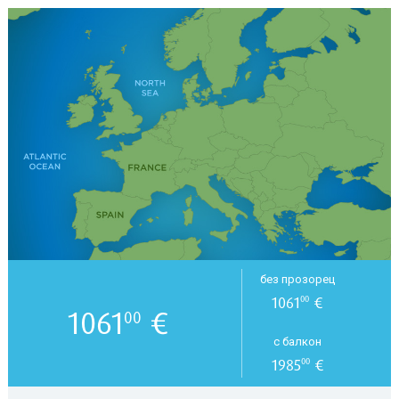
без прозорец
1061
€
00
1061
€
00
с балкон
1985
€
00