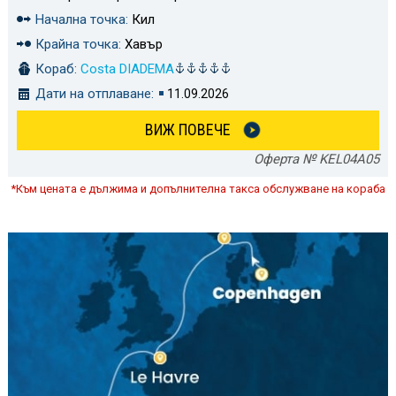
Начална точка:
Кил
Крайна точка:
Хавър
Кораб:
Costa DIADEMA
Дати на отплаване:
11.09.2026
ВИЖ ПОВЕЧЕ
Оферта № KEL04A05
*Към цената е дължима и допълнителна такса обслужване на кораба