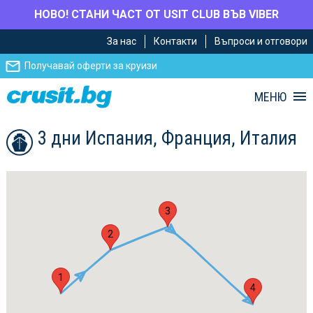
НОВО! СТАНИ ЧАСТ ОТ USIT CLUB ВЪВ VIBER
Премини
Премини
За нас
Контакти
Въпроси и отговори
към
към
главното
Навигацията
Получавай оферти за круизи
съдържание
МЕНЮ
3 дни Испания, Франция, Италия
3
2
1
4