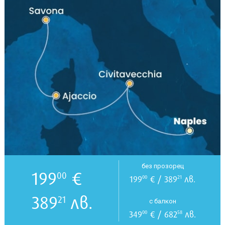
без прозорец
199
€
00
199
€ / 389
лв.
00
21
389
лв.
21
с балкон
349
€ / 682
лв.
00
58