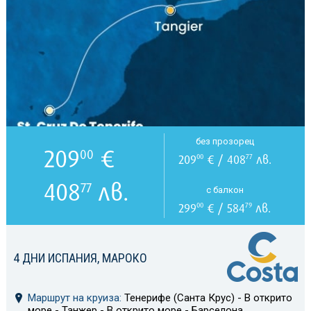
без прозорец
209
€
00
209
€ / 408
лв.
00
77
408
лв.
77
с балкон
299
€ / 584
лв.
00
79
4 ДНИ ИСПАНИЯ, МАРОКО
Маршрут на круиза:
Тенерифе (Санта Крус) - В открито
море - Танжер - В открито море - Барселона