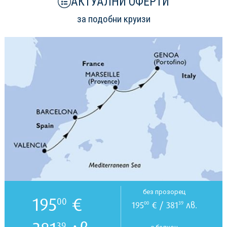
АКТУАЛНИ ОФЕРТИ
за подобни круизи
без прозорец
195
€
00
195
€ / 381
лв.
00
39
39