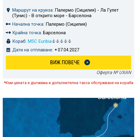
Маршрут на круиза:
Палермо (Сицилия) - Ла Гулет
(Тунис) - В открито море - Барселона
Начална точка:
Палермо (Сицилия)
Крайна точка:
Барселона
Кораб:
MSC Euribia
Дати на отплаване:
07.04.2027
ВИЖ ПОВЕЧЕ
Оферта № UXAN
*Към цената е дължима и допълнителна такса обслужване на кораба