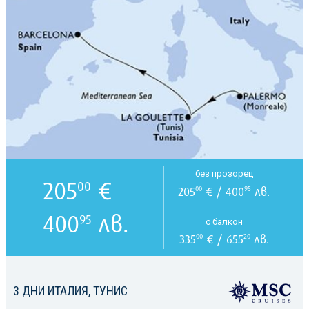
без прозорец
205
€
00
205
€ / 400
лв.
00
95
400
лв.
95
с балкон
335
€ / 655
лв.
00
20
3 ДНИ ИТАЛИЯ, ТУНИС