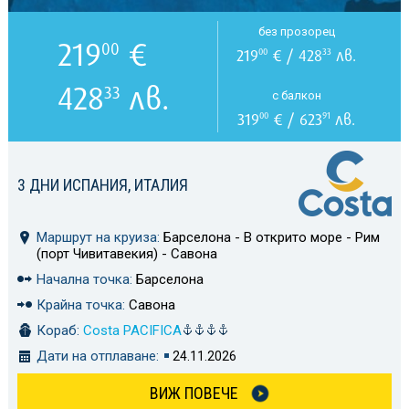
без прозорец
219
€
00
219
€ / 428
лв.
00
33
428
лв.
33
с балкон
319
€ / 623
лв.
00
91
3 ДНИ ИСПАНИЯ, ИТАЛИЯ
Маршрут на круиза:
Барселона - В открито море - Рим
(порт Чивитавекия) - Савона
Начална точка:
Барселона
Крайна точка:
Савона
Кораб:
Costa PACIFICA
Дати на отплаване:
24.11.2026
ВИЖ ПОВЕЧЕ