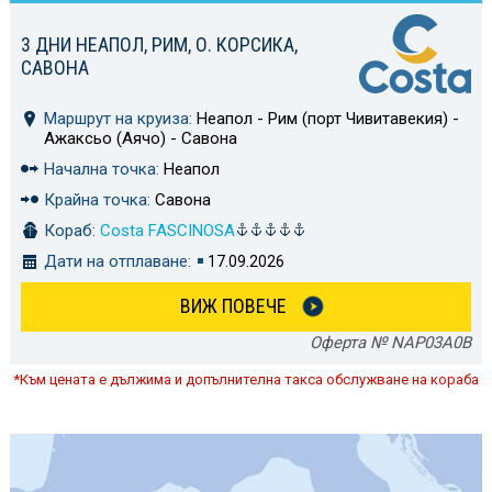
3 ДНИ НЕАПОЛ, РИМ, О. КОРСИКА,
САВОНА
Маршрут на круиза:
Неапол - Рим (порт Чивитавекия) -
Ажаксьо (Аячо) - Савона
Начална точка:
Неапол
Крайна точка:
Савона
Кораб:
Costa FASCINOSA
Дати на отплаване:
17.09.2026
ВИЖ ПОВЕЧЕ
Оферта № NAP03A0B
*Към цената е дължима и допълнителна такса обслужване на кораба