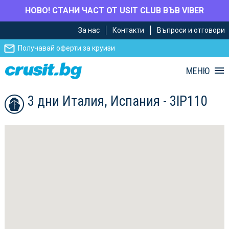
НОВО! СТАНИ ЧАСТ ОТ USIT CLUB ВЪВ VIBER
Премини
Премини
За нас
Контакти
Въпроси и отговори
към
към
главното
Навигацията
Получавай оферти за круизи
съдържание
МЕНЮ
3 дни Италия, Испания - 3IP110