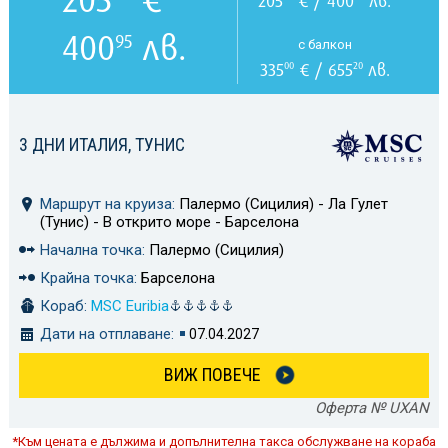
205
€ / 400
лв.
400
лв.
95
с балкон
335
€ / 655
лв.
00
20
3 ДНИ ИТАЛИЯ, ТУНИС
Маршрут на круиза:
Палермо (Сицилия) - Ла Гулет
(Тунис) - В открито море - Барселона
Начална точка:
Палермо (Сицилия)
Крайна точка:
Барселона
Кораб:
MSC Euribia
Дати на отплаване:
07.04.2027
ВИЖ ПОВЕЧЕ
Оферта № UXAN
*Към цената е дължима и допълнителна такса обслужване на кораба