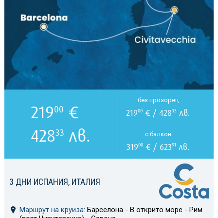
без прозорец
219
€
00
219
€ / 428
лв.
00
33
428
лв.
33
с балкон
319
€ / 623
лв.
00
91
3 ДНИ ИСПАНИЯ, ИТАЛИЯ
Маршрут на круиза:
Барселона - В открито море - Рим