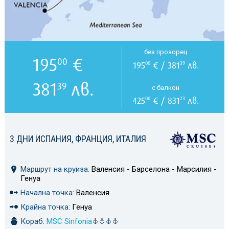
без прозорец
195
€
00
195
€ / 381
лв.
00
39
381
лв.
39
с балкон
425
€ / 831
лв.
00
23
3 ДНИ ИСПАНИЯ, ФРАНЦИЯ, ИТАЛИЯ
Маршрут на круиза:
Валенсия - Барселона - Марсилия -
Генуа
Начална точка:
Валенсия
Крайна точка:
Генуа
Кораб:
MSC Sinfonia