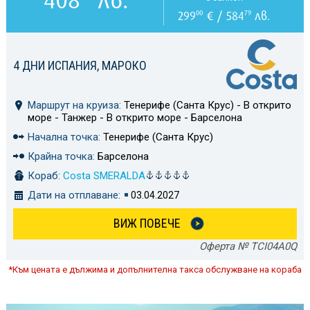
299
€ / 584
лв.
00
79
4 ДНИ ИСПАНИЯ, МАРОКО
Маршрут на круиза:
Тенерифе (Санта Крус) - В открито
море - Танжер - В открито море - Барселона
Начална точка:
Тенерифе (Санта Крус)
Крайна точка:
Барселона
Кораб:
Costa SMERALDA
Дати на отплаване:
03.04.2027
ВИЖ ПОВЕЧЕ
Оферта № TCI04A0Q
*Към цената е дължима и допълнителна такса обслужване на кораба