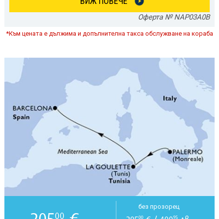
ВИЖ ПОВЕЧЕ
Оферта № NAP03A0B
*Към цената е дължима и допълнителна такса обслужване на кораба
без прозорец
205
€
00
00
95