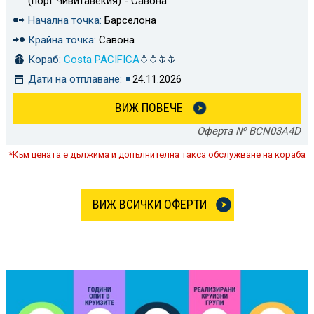
(порт Чивитавекия) - Савона
Начална точка:
Барселона
Крайна точка:
Савона
Кораб:
Costa PACIFICA
Дати на отплаване:
24.11.2026
ВИЖ ПОВЕЧЕ
Оферта № BCN03A4D
*Към цената е дължима и допълнителна такса обслужване на кораба
ВИЖ ВСИЧКИ ОФЕРТИ