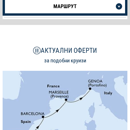
Още
МАРШРУТ
информация
за
Круиза
АКТУАЛНИ ОФЕРТИ
за подобни круизи