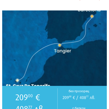
без прозорец
209
€
00
209
€ / 408
лв.
00
77
408
лв.
77
с балкон