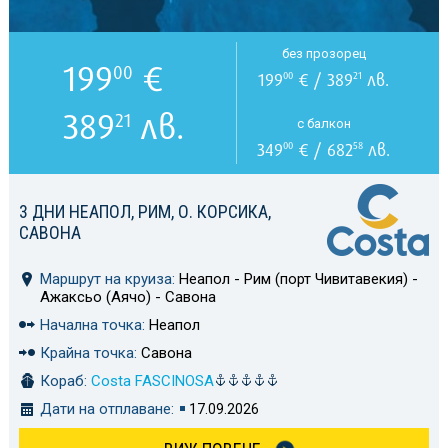
без прозорец
199
€
00
199
€ / 389
лв.
00
21
389
лв.
21
с балкон
349
€ / 682
лв.
00
58
3 ДНИ НЕАПОЛ, РИМ, О. КОРСИКА,
САВОНА
Маршрут на круиза:
Неапол - Рим (порт Чивитавекия) -
Ажаксьо (Аячо) - Савона
Начална точка:
Неапол
Крайна точка:
Савона
Кораб:
Costa FASCINOSA
Дати на отплаване:
17.09.2026