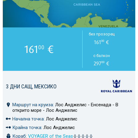
без прозорец
161
€
00
161
€
00
с балкон
297
€
00
3 ДНИ САЩ, МЕКСИКО
Маршрут на круиза:
Лос Анджелис - Енсенада - В
открито море - Лос Анджелис
Начална точка:
Лос Анджелис
Крайна точка:
Лос Анджелис
Кораб:
VOYAGER of the Seas