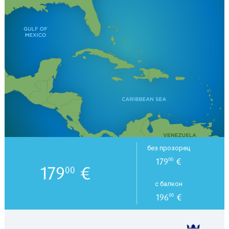
без прозорец
179
€
00
179
€
00
с балкон
196
€
00