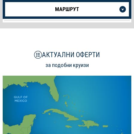
Още
МАРШРУТ
информация
за
Круиза
АКТУАЛНИ ОФЕРТИ
за подобни круизи