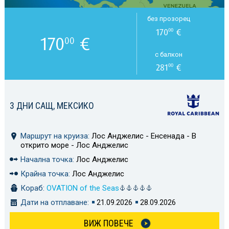
без прозорец
170
€
00
170
€
00
с балкон
281
€
00
3 ДНИ САЩ, МЕКСИКО
Маршрут на круиза:
Лос Анджелис - Енсенада - В
открито море - Лос Анджелис
Начална точка:
Лос Анджелис
Крайна точка:
Лос Анджелис
Кораб:
OVATION of the Seas
Дати на отплаване:
21.09.2026
28.09.2026
ВИЖ ПОВЕЧЕ