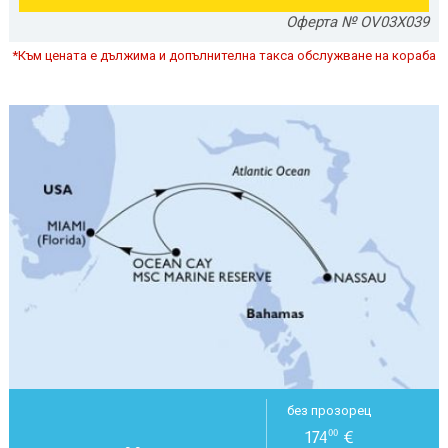
Оферта № OV03X039
*Към цената е дължима и допълнителна такса обслужване на кораба
без прозорец
174
€
00