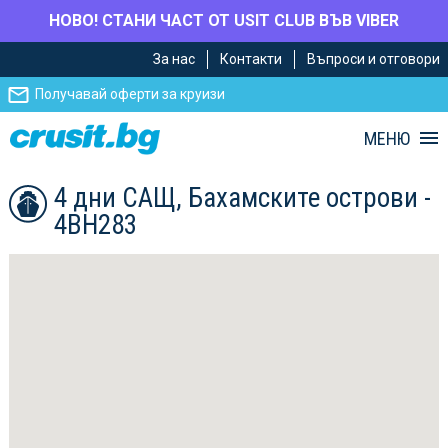
НОВО! СТАНИ ЧАСТ ОТ USIT CLUB ВЪВ VIBER
Премини
Премини
За нас
Контакти
Въпроси и отговори
към
към
главното
Навигацията
Получавай оферти за круизи
съдържание
МЕНЮ
4 дни САЩ, Бахамските острови -
4BH283