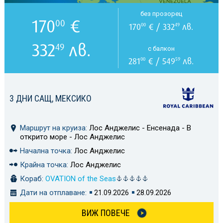
без прозорец
170
€
00
170
€ / 332
лв.
00
49
332
лв.
49
с балкон
281
€ / 549
лв.
00
59
3 ДНИ САЩ, МЕКСИКО
Маршрут на круиза:
Лос Анджелис - Енсенада - В
открито море - Лос Анджелис
Начална точка:
Лос Анджелис
Крайна точка:
Лос Анджелис
Кораб:
OVATION of the Seas
Дати на отплаване:
21.09.2026
28.09.2026
ВИЖ ПОВЕЧЕ