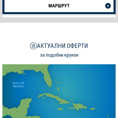
Още
МАРШРУТ
информация
за
Круиза
АКТУАЛНИ ОФЕРТИ
за подобни круизи