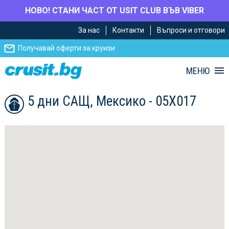
НОВО! СТАНИ ЧАСТ ОТ USIT CLUB ВЪВ VIBER
Премини
Премини
За нас
Контакти
Въпроси и отговори
към
към
главното
Навигацията
Получавай оферти за круизи
съдържание
МЕНЮ
5 дни САЩ, Мексико - 05X017