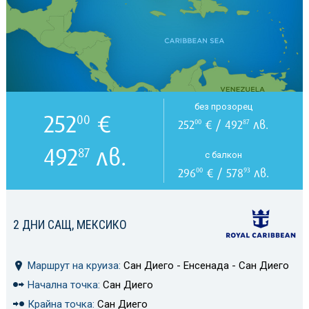
без прозорец
252
€
00
252
€ / 492
лв.
00
87
492
лв.
87
с балкон
296
€ / 578
лв.
00
93
2 ДНИ САЩ, МЕКСИКО
Маршрут на круиза:
Сан Диего - Енсенада - Сан Диего
Начална точка:
Сан Диего
Крайна точка:
Сан Диего