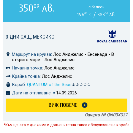
350
лв.
09
с балкон
196
€ / 383
лв.
00
34
3 ДНИ САЩ, МЕКСИКО
Маршрут на круиза:
Лос Анджелис - Енсенада - В
открито море - Лос Анджелис
Начална точка:
Лос Анджелис
Крайна точка:
Лос Анджелис
Кораб:
QUANTUM of the Seas
Дати на отплаване:
14.09.2026
ВИЖ ПОВЕЧЕ
Оферта № QN03X037
*Към цената е дължима и допълнителна такса обслужване на кораба