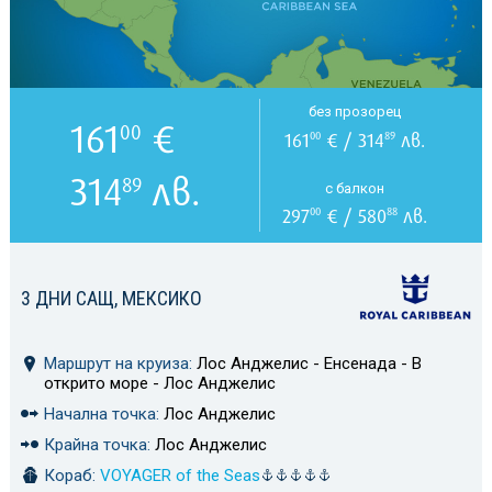
без прозорец
161
€
00
161
€ / 314
лв.
00
89
314
лв.
89
с балкон
297
€ / 580
лв.
00
88
3 ДНИ САЩ, МЕКСИКО
Маршрут на круиза:
Лос Анджелис - Енсенада - В
открито море - Лос Анджелис
Начална точка:
Лос Анджелис
Крайна точка:
Лос Анджелис
Кораб:
VOYAGER of the Seas