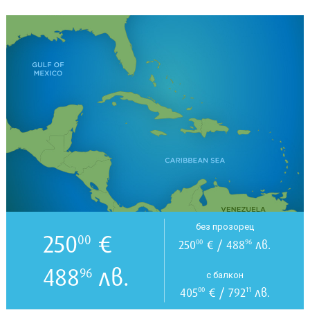
без прозорец
250
€
00
250
€ / 488
лв.
00
96
488
лв.
96
с балкон
405
€ / 792
лв.
00
11