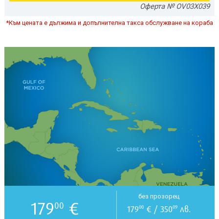
Оферта № OV03X039
*Към цената е дължима и допълнителна такса обслужване на кораба
без прозорец
179
€
00
179
€ / 350
лв.
00
09