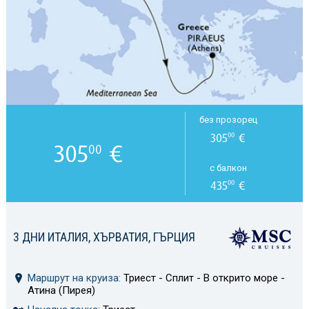
без прозорец
305
€
00
305
€
00
с балкон
435
€
00
3 ДНИ ИТАЛИЯ, ХЪРВАТИЯ, ГЪРЦИЯ
Маршрут на круиза:
Триест - Сплит - В открито море -
Атина (Пирея)