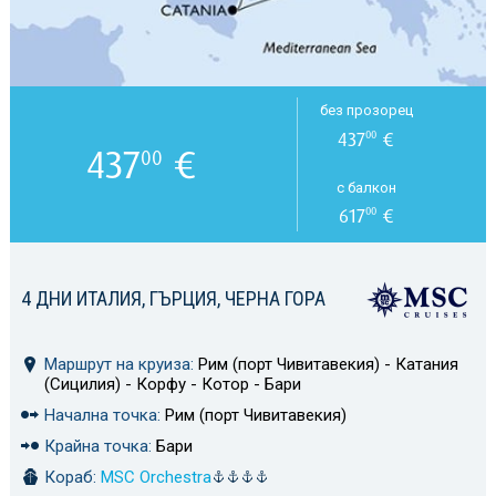
без прозорец
437
€
00
437
€
00
с балкон
617
€
00
4 ДНИ ИТАЛИЯ, ГЪРЦИЯ, ЧЕРНА ГОРА
Маршрут на круиза:
Рим (порт Чивитавекия) - Катания
(Сицилия) - Корфу - Котор - Бари
Начална точка:
Рим (порт Чивитавекия)
Крайна точка:
Бари
Кораб:
MSC Orchestra