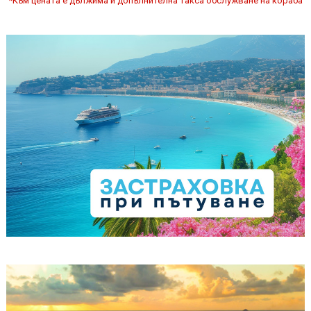
*Към цената е дължима и допълнителна такса обслужване на кораба