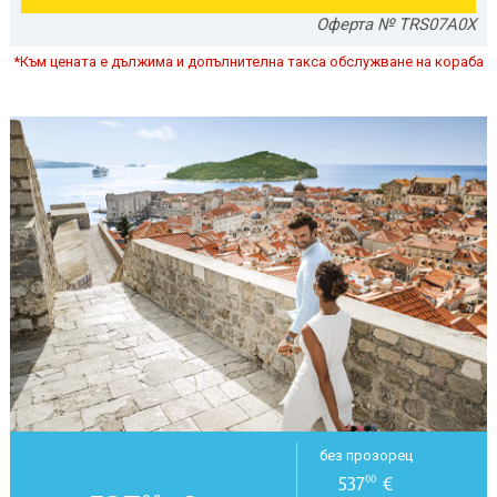
Оферта № TRS07A0X
*Към цената е дължима и допълнителна такса обслужване на кораба
без прозорец
537
€
00