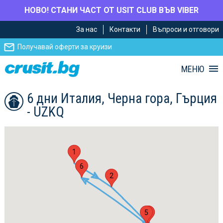
НОВО! СТАНИ ЧАСТ ОТ USIT CLUB ВЪВ VIBER
Премини
Премини
За нас
Контакти
Въпроси и отговори
към
към
главното
Навигацията
Получавай оферти за круизи
съдържание
МЕНЮ
6 дни Италия, Черна гора, Гърция
- UZKQ
1
6
2
5
3
4