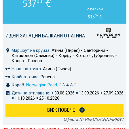
537
€
00
с балкон
915
€
00
7 ДНИ ЗАПАДНИ БАЛКАНИ ОТ АТИНА
Маршрут на круиза:
Атина (Пирея) - Санторини -
Катаколон (Олимпия) - Корфу - Котор - Дубровник -
Копер - Равена
Начална точка:
Атина (Пирея)
Крайна точка:
Равена
Кораб:
Norwegian Pearl
Дати на отплаване:
30.08.2026
13.09.2026
27.09.2026
11.10.2026
25.10.2026
ВИЖ ПОВЕЧЕ
Оферта № PEEU07CNNPIRRAV