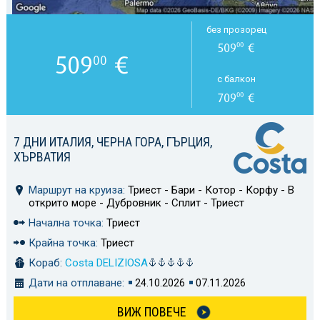
без прозорец
509
€
00
509
€
00
с балкон
709
€
00
7 ДНИ ИТАЛИЯ, ЧЕРНА ГОРА, ГЪРЦИЯ,
ХЪРВАТИЯ
Маршрут на круиза:
Триест - Бари - Котор - Корфу - В
открито море - Дубровник - Сплит - Триест
Начална точка:
Триест
Крайна точка:
Триест
Кораб:
Costa DELIZIOSA
Дати на отплаване:
24.10.2026
07.11.2026
ВИЖ ПОВЕЧЕ