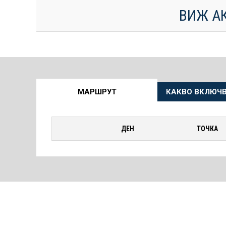
ВИЖ А
Още
МАРШРУТ
КАКВО ВКЛЮЧВ
информация
за
ДЕН
ТОЧКА
Круиза