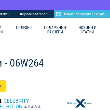
нтакти
Въпроси и отговори
Получавай оферти за круизи
И
ПОЛЕЗНО
ПОДАРЪЧНИ
НОВИНИ И
ИИ
ВАУЧЕРИ
СТАТИИ
 - 06W264
)
Я:
CELEBRITY
EFLECTION