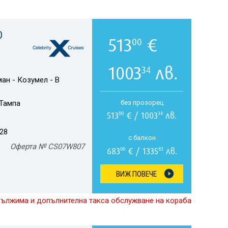
О
513
€
00
1003
лв.
34
ан - Козумел - В
Тампа
без прозорец
513
€ / 1003
лв.
00
34
028
с балкон
Оферта № CS07W807
683
€ / 1335
лв.
00
83
ВИЖ ПОВЕЧЕ
дължима и допълнителна такса обслужване на кораба