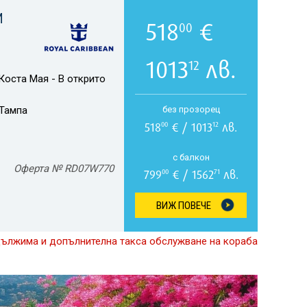
И
518
€
00
1013
лв.
12
Коста Мая - В открито
Тампа
без прозорец
518
€ / 1013
лв.
00
12
с балкон
Оферта № RD07W770
799
€ / 1562
лв.
00
71
ВИЖ ПОВЕЧЕ
дължима и допълнителна такса обслужване на кораба