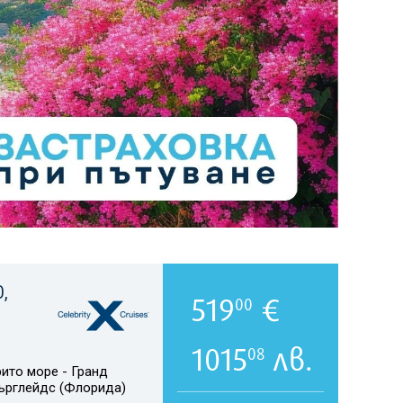
,
519
€
00
1015
лв.
08
ито море - Гранд
върглейдс (Флорида)