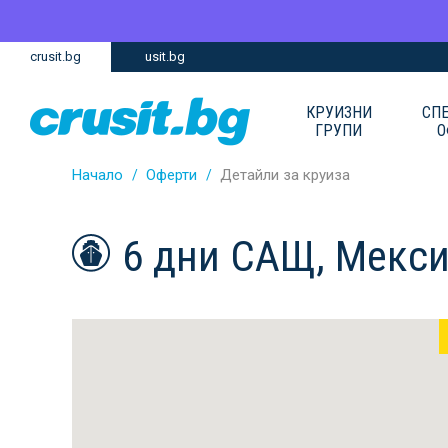
Премини
Премини
crusit.bg
usit.bg
към
към
главното
Навигацията
съдържание
КРУИЗНИ
СП
ГРУПИ
О
Начало
Оферти
Детайли за круиза
6 дни САЩ, Мекси