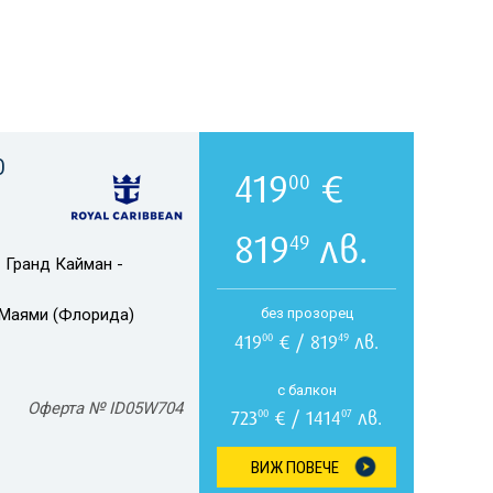
О
419
€
00
819
лв.
49
 Гранд Кайман -
Маями (Флорида)
без прозорец
419
€ / 819
лв.
00
49
с балкон
Оферта № ID05W704
723
€ / 1414
лв.
00
07
ВИЖ ПОВЕЧЕ