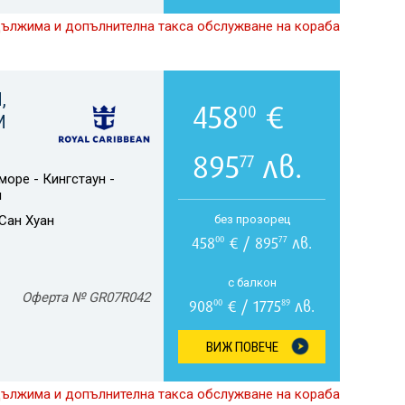
дължима и допълнителна такса обслужване на кораба
,
458
€
00
И
895
лв.
77
море - Кингстаун -
н
Сан Хуан
без прозорец
458
€ / 895
лв.
00
77
с балкон
Оферта № GR07R042
908
€ / 1775
лв.
00
89
ВИЖ ПОВЕЧЕ
дължима и допълнителна такса обслужване на кораба