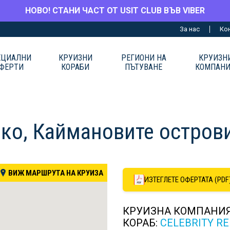
НОВО! СТАНИ ЧАСТ ОТ USIT CLUB ВЪВ VIBER
За нас
Ко
ЕЦИАЛНИ
КРУИЗНИ
РЕГИОНИ НА
КРУИЗН
ФЕРТИ
КОРАБИ
ПЪТУВАНЕ
КОМПАН
ко, Каймановите острови
ВИЖ МАРШРУТА НА КРУИЗА
ИЗТЕГЛЕТЕ ОФЕРТАТА (PDF
КРУИЗНА КОМПАНИ
КОРАБ:
CELEBRITY R