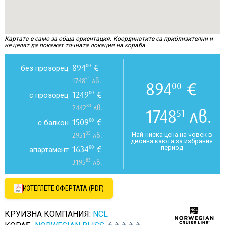
Картата е само за обща ориентация. Координатите са приблизителни и
не целят да покажат точната локация на кораба.
894
€
00
без прозорец
51
1748
лв.
894
€
00
1249
€
00
с прозорец
83
2442
лв.
1748
лв.
51
1509
€
00
с балкон
35
Най-ниска цена на човек в
2951
лв.
двойна каюта за избрания
период
1634
€
00
апартамент
83
3195
лв.
ИЗТЕГЛЕТЕ ОФЕРТАТА (PDF)
КРУИЗНА КОМПАНИЯ:
NCL