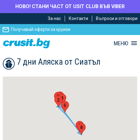
НОВО! СТАНИ ЧАСТ ОТ USIT CLUB ВЪВ VIBER
Премини
Премини
За нас
Контакти
Въпроси и отговори
към
към
главното
Навигацията
Получавай оферти за круизи
съдържание
МЕНЮ
7 дни Аляска от Сиатъл
3
5
4
2
6
7
1
8