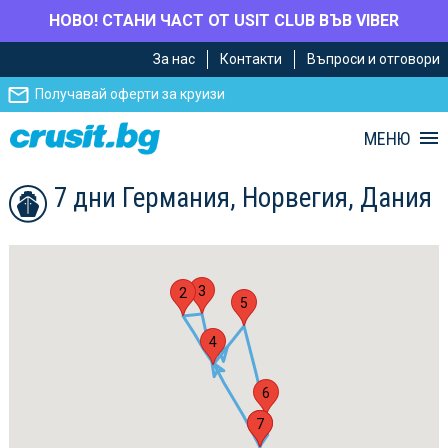
НОВО! СТАНИ ЧАСТ ОТ USIT CLUB ВЪВ VIBER
Премини
Премини
За нас
Контакти
Въпроси и отговори
към
към
главното
Навигацията
Получавай оферти за круизи
съдържание
МЕНЮ
7 дни Германия, Норвегия, Дания
3
2
5
4
6
1
7