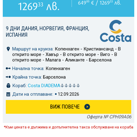
649
€ / 1269
лв.
00
33
1269
лв.
33
9 ДНИ ДАНИЯ, НОРВЕГИЯ, ФРАНЦИЯ,
ИСПАНИЯ
Маршрут на круиза:
Копенхаген - Кристиансанд - В
открито море - Хавър - В открито море - Виго - В
открито море - Малага - Аликанте - Барселона
Начална точка:
Копенхаген
Крайна точка:
Барселона
Кораб:
Costa DIADEMA
Дати на отплаване:
12.09.2026
ВИЖ ПОВЕЧЕ
Оферта № CPH09A06
*Към цената е дължима и допълнителна такса обслужване на кораба