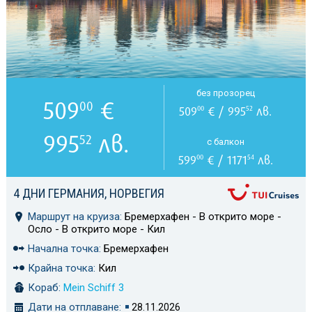
без прозорец
509
€
00
509
€ / 995
лв.
00
52
995
лв.
52
с балкон
599
€ / 1171
лв.
00
54
4 ДНИ ГЕРМАНИЯ, НОРВЕГИЯ
Маршрут на круиза:
Бремерхафен - В открито море -
Осло - В открито море - Кил
Начална точка:
Бремерхафен
Крайна точка:
Кил
Кораб:
Mein Schiff 3
Дати на отплаване:
28.11.2026