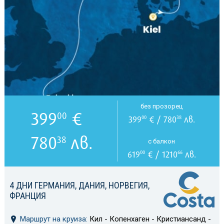
без прозорец
399
€
00
399
€ / 780
лв.
00
38
780
лв.
38
с балкон
619
€ / 1210
лв.
00
66
4 ДНИ ГЕРМАНИЯ, ДАНИЯ, НОРВЕГИЯ,
ФРАНЦИЯ
Маршрут на круиза:
Кил - Копенхаген - Кристиансанд -