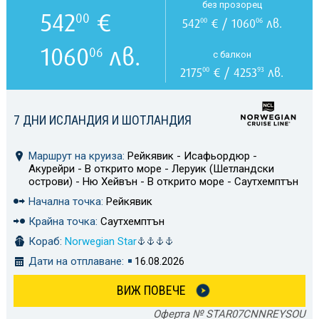
без прозорец
542
€
00
542
€ / 1060
лв.
00
06
1060
лв.
06
с балкон
2175
€ / 4253
лв.
00
93
7 ДНИ ИСЛАНДИЯ И ШОТЛАНДИЯ
Маршрут на круиза:
Рейкявик - Исафьордюр -
Акурейри - В открито море - Леруик (Шетландски
острови) - Ню Хейвън - В открито море - Саутхемптън
Начална точка:
Рейкявик
Крайна точка:
Саутхемптън
Кораб:
Norwegian Star
Дати на отплаване:
16.08.2026
ВИЖ ПОВЕЧЕ
Оферта № STAR07CNNREYSOU