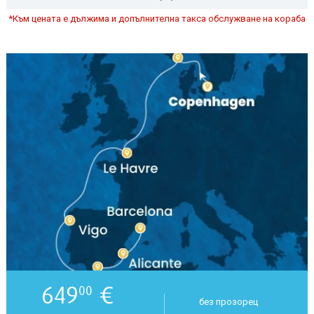
*Към цената е дължима и допълнителна такса обслужване на кораба
649
€
00
без прозорец