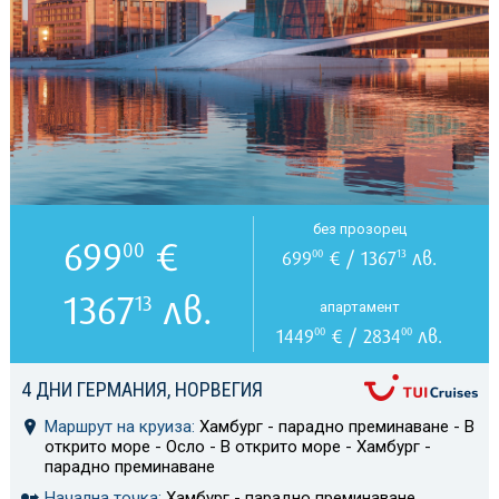
без прозорец
699
€
00
699
€ / 1367
лв.
00
13
1367
лв.
13
апартамент
1449
€ / 2834
лв.
00
00
4 ДНИ ГЕРМАНИЯ, НОРВЕГИЯ
Маршрут на круиза:
Хамбург - парадно преминаване - В
открито море - Осло - В открито море - Хамбург -
парадно преминаване
Начална точка:
Хамбург - парадно преминаване