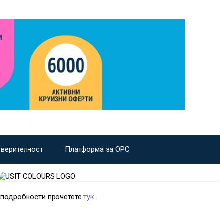
оверителност
Платформа за ОРС
е подробности прочетете
тук
.