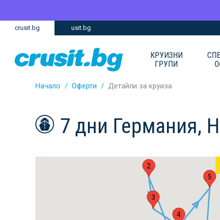
Премини
Премини
crusit.bg
usit.bg
към
към
главното
Навигацията
съдържание
КРУИЗНИ
СП
ГРУПИ
О
Начало
Оферти
Детайли за круиза
7 дни Германия, 
2
5
3
4