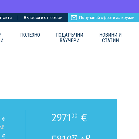
нтакти
Въпроси и отговори
Получавай оферти за круизи
И
ПОЛЕЗНО
ПОДАРЪЧНИ
НОВИНИ И
ИИ
ВАУЧЕРИ
СТАТИИ
2971
€
00
€
лв.
€
77