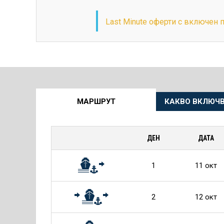
Last Minute оферти с включен 
Още
МАРШРУТ
КАКВО ВКЛЮЧВ
информация
за
ДЕН
ДАТА
Круиза
1
11 окт
2
12 окт