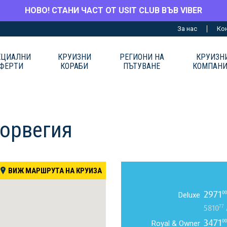
НОВО! СТАНИ ЧАСТ ОТ USIT CLUB ВЪВ VIBER
За нас
Ко
ЕЦИАЛНИ
КРУИЗНИ
РЕГИОНИ НА
КРУИЗН
ФЕРТИ
КОРАБИ
ПЪТУВАНЕ
КОМПАН
Норвегия
ВИЖ МАРШРУТА НА КРУИЗА
2971
00
Deluxe
77
5810
3471
00
Royal & Owner