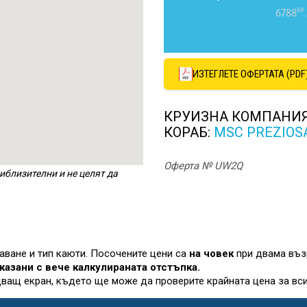
69
6788
ИЗТЕГЛЕТЕ ОФЕРТАТА (PDF
КРУИЗНА КОМПАНИ
КОРАБ:
MSC PREZIOS
Оферта № UW2Q
иблизителни и не целят да
лаване и тип каюти. Посочените цени са
на човек
при двама въз
казани с вече калкулираната отстъпка.
дващ екран, където ще може да проверите крайната цена за вси