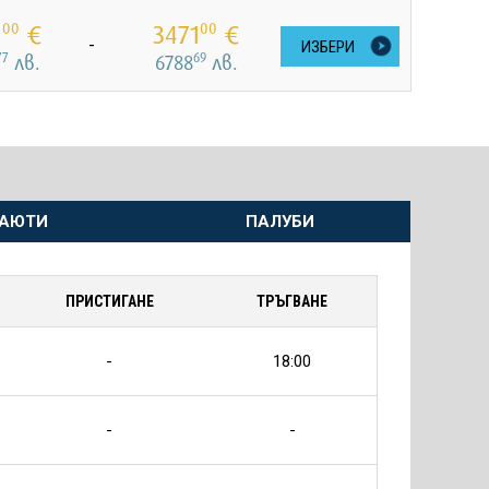
1
€
3471
€
00
00
-
ИЗБЕРИ
77
69
лв.
6788
лв.
АЮТИ
ПАЛУБИ
ПРИСТИГАНЕ
ТРЪГВАНЕ
-
18:00
-
-