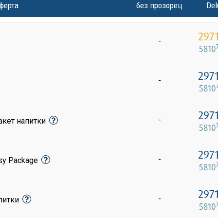
ферта
без прозорец
Del
297
-
5810
297
-
5810
297
-
акет напитки
5810
297
-
sy Package
5810
297
-
апитки
5810