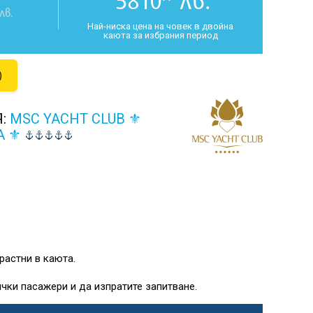
5810
лв.
лв.
Най-ниска цена на човек в двойна
каюта за избрания период
)
Я:
MSC YACHT CLUB ⚜
A ⚜
растни в каюта.
чки пасажери и да изпратите запитване.