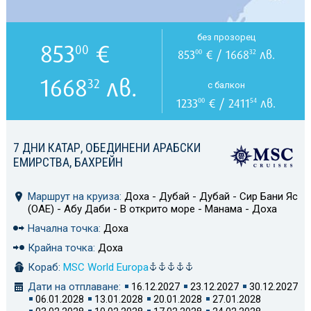
без прозорец
853
€
00
853
€ / 1668
лв.
00
32
1668
лв.
32
с балкон
1233
€ / 2411
лв.
00
54
7 ДНИ КАТАР, ОБЕДИНЕНИ АРАБСКИ
ЕМИРСТВА, БАХРЕЙН
Маршрут на круиза:
Доха - Дубай - Дубай - Сир Бани Яс
(ОАЕ) - Абу Даби - В открито море - Манама - Доха
Начална точка:
Доха
Крайна точка:
Доха
Кораб:
MSC World Europa
Дати на отплаване:
16.12.2027
23.12.2027
30.12.2027
06.01.2028
13.01.2028
20.01.2028
27.01.2028