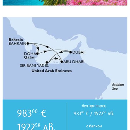
без прозорец
983
€
00
983
€ / 1922
лв.
00
58
1922
лв.
58
с балкон