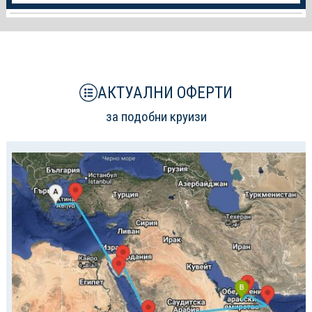
за
Круиза
АКТУАЛНИ ОФЕРТИ
за подобни круизи