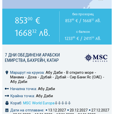
без прозорец
853
€
00
853
€ / 1668
лв.
00
32
1668
лв.
32
с балкон
1233
€ / 2411
лв.
00
54
7 ДНИ ОБЕДИНЕНИ АРАБСКИ
ЕМИРСТВА, БАХРЕЙН, КАТАР
Маршрут на круиза:
Абу Даби - В открито море -
Манама - Доха - Дубай - Дубай - Сир Бани Яс (ОАЕ) -
Абу Даби
Начална точка:
Абу Даби
Крайна точка:
Абу Даби
Кораб:
MSC World Europa
Дати на отплаване:
13.12.2027
20.12.2027
27.12.2027