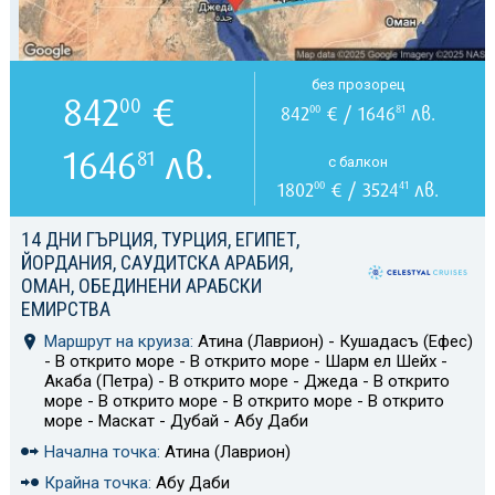
без прозорец
842
€
00
842
€ / 1646
лв.
00
81
1646
лв.
81
с балкон
1802
€ / 3524
лв.
00
41
14 ДНИ ГЪРЦИЯ, ТУРЦИЯ, ЕГИПЕТ,
ЙОРДАНИЯ, САУДИТСКА АРАБИЯ,
ОМАН, ОБЕДИНЕНИ АРАБСКИ
ЕМИРСТВА
Маршрут на круиза:
Атина (Лаврион) - Кушадасъ (Ефес)
- В открито море - В открито море - Шарм ел Шейх -
Акаба (Петра) - В открито море - Джеда - В открито
море - В открито море - В открито море - В открито
море - Маскат - Дубай - Абу Даби
Начална точка:
Атина (Лаврион)
Крайна точка:
Абу Даби