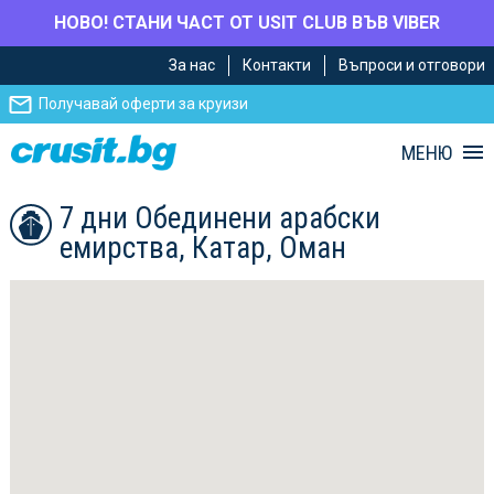
НОВО! СТАНИ ЧАСТ ОТ USIT CLUB ВЪВ VIBER
Премини
Премини
За нас
Контакти
Въпроси и отговори
към
към
главното
Навигацията
Получавай оферти за круизи
съдържание
МЕНЮ
7 дни Обединени арабски
емирства, Катар, Оман