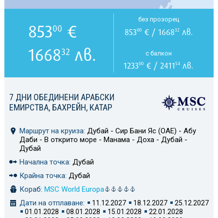
без прозорец
853
€
00
853
€ / 1668
лв.
00
32
1668
лв.
32
с балкон
1233
€ / 2411
лв.
00
54
7 ДНИ ОБЕДИНЕНИ АРАБСКИ
ЕМИРСТВА, БАХРЕЙН, КАТАР
Маршрут на круиза:
Дубай - Сир Бани Яс (ОАЕ) - Абу
Даби - В открито море - Манама - Доха - Дубай -
Дубай
Начална точка:
Дубай
Крайна точка:
Дубай
Кораб:
MSC World Europa
Дати на отплаване:
11.12.2027
18.12.2027
25.12.2027
01.01.2028
08.01.2028
15.01.2028
22.01.2028