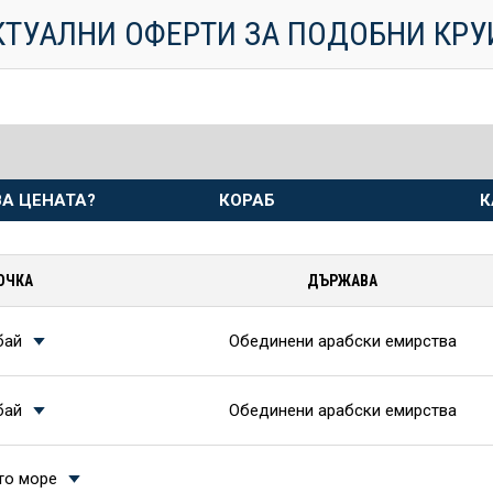
КТУАЛНИ ОФЕРТИ ЗА ПОДОБНИ КР
А ЦЕНАТА?
КОРАБ
К
ОЧКА
ДЪРЖАВА
бай
Обединени арабски емирства
бай
Обединени арабски емирства
то море