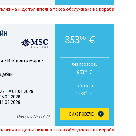
дължима и допълнителна такса обслужване на кораба
ЙН,
853
€
00
и - В открито море -
без прозорец
853
€
00
Дубай
с балкон
027
01.01.2028
1233
€
00
05.02.2028
11.03.2028
ВИЖ ПОВЕЧЕ
Оферта № UYVA
дължима и допълнителна такса обслужване на кораба