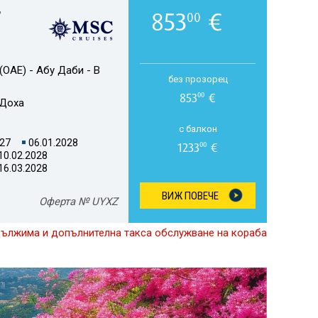
,
853
€
00
(ОАЕ) - Абу Даби - В
без прозорец
853
€
00
Доха
с балкон
027
06.01.2028
1233
€
00
10.02.2028
16.03.2028
ВИЖ ПОВЕЧЕ
Оферта № UYXZ
дължима и допълнителна такса обслужване на кораба