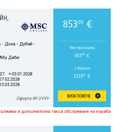
ЙН,
853
€
00
 - Доха - Дубай -
без прозорец
853
€
00
Абу Даби
с балкон
027
03.01.2028
1233
€
00
07.02.2028
13.03.2028
ВИЖ ПОВЕЧЕ
Оферта № UYXY
дължима и допълнителна такса обслужване на кораба