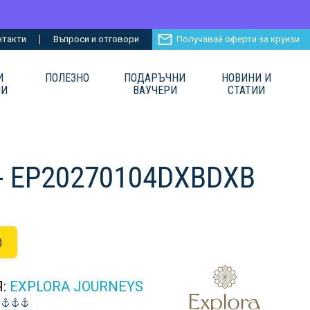
нтакти
Въпроси и отговори
Получавай оферти за круизи
И
ПОЛЕЗНО
ПОДАРЪЧНИ
НОВИНИ И
ИИ
ВАУЧЕРИ
СТАТИИ
 - EP20270104DXBDXB
)
Я:
EXPLORA JOURNEYS