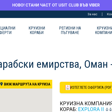
НОВО! СТАНИ ЧАСТ ОТ USIT CLUB ВЪВ VIBER
За нас
Ко
ЕЦИАЛНИ
КРУИЗНИ
РЕГИОНИ НА
КРУИЗН
ФЕРТИ
КОРАБИ
ПЪТУВАНЕ
КОМПАН
арабски емирства, Оман
ВИЖ МАРШРУТА НА КРУИЗА
ИЗТЕГЛЕТЕ ОФЕРТАТА (PDF
КРУИЗНА КОМПАНИ
КОРАБ:
EXPLORA II