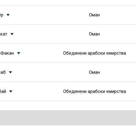
ур
Оман
кат
Оман
 Факан
Обединени арабски емирства
саб
Оман
бай
Обединени арабски емирства