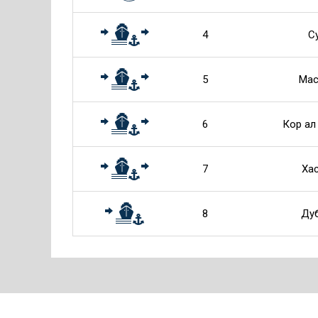
4
С
5
Мас
6
Кор ал
7
Ха
8
Ду