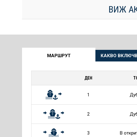
ВИЖ А
Още
МАРШРУТ
КАКВО ВКЛЮЧВ
информация
за
ДЕН
Т
Круиза
1
Ду
2
Ду
3
В откри