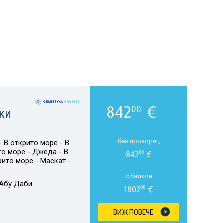
842
€
00
СКИ
без прозорец
 В открито море - В
то море - Джеда - В
842
€
00
рито море - Маскат -
с балкон
Абу Даби
1802
€
00
ВИЖ ПОВЕЧЕ