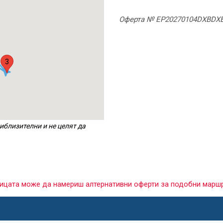
Оферта № EP20270104DXBDX
3
иблизителни и не целят да
раницата може да намериш алтернативни оферти за подобни марш