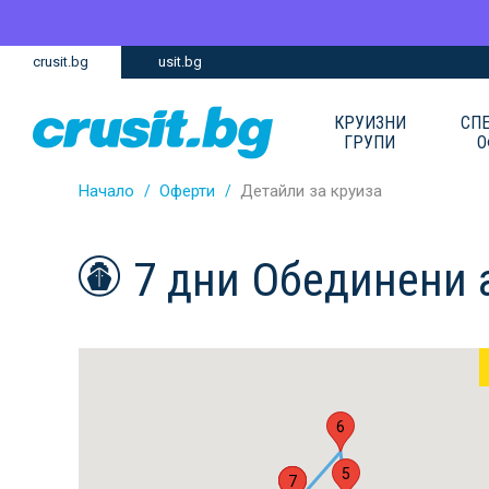
Премини
Премини
crusit.bg
usit.bg
към
към
главното
Навигацията
съдържание
КРУИЗНИ
СП
ГРУПИ
О
Начало
Оферти
Детайли за круиза
7 дни Обединени 
6
5
1
2
7