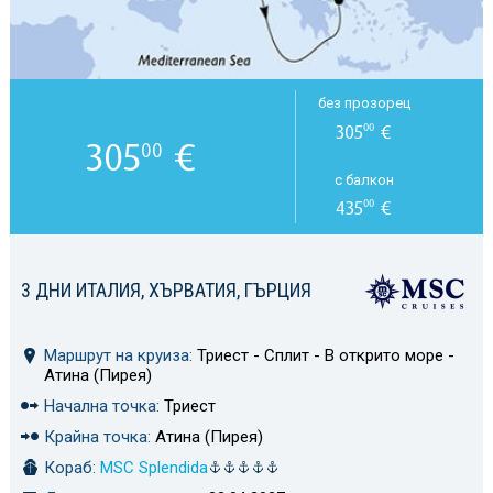
без прозорец
305
€
00
305
€
00
с балкон
435
€
00
3 ДНИ ИТАЛИЯ, ХЪРВАТИЯ, ГЪРЦИЯ
Маршрут на круиза:
Триест - Сплит - В открито море -
Атина (Пирея)
Начална точка:
Триест
Крайна точка:
Атина (Пирея)
Кораб:
MSC Splendida