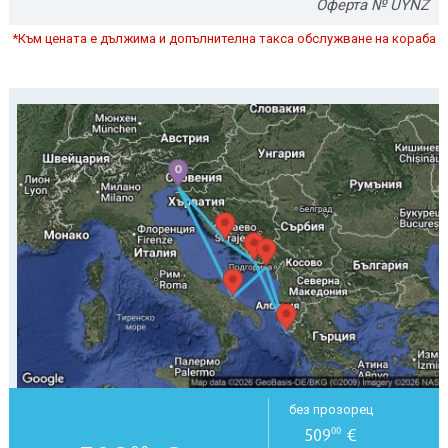
Оферта № UYNZ
*Към цената е дължима и допълнителна такса обслужване на кораба
без прозорец
509
€
00