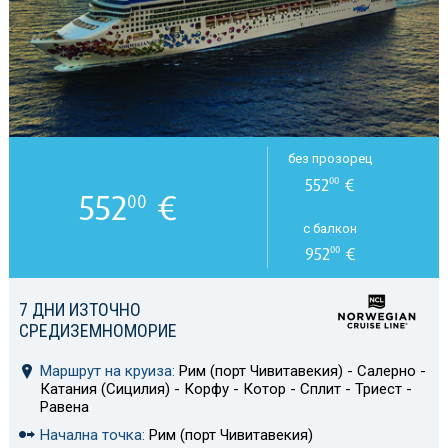
без прозорец
552
€
00
552
€
00
с балкон
952
€
00
7 ДНИ ИЗТОЧНО
СРЕДИЗЕМНОМОРИЕ
Маршрут на круиза:
Рим (порт Чивитавекия) - Салерно -
Катания (Сицилия) - Корфу - Котор - Сплит - Триест -
Равена
Начална точка:
Рим (порт Чивитавекия)