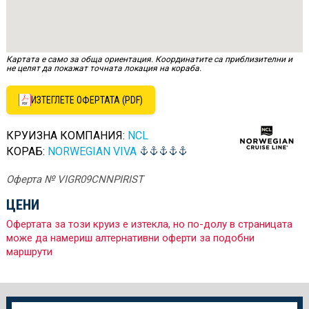
Картата е само за обща ориентация. Координатите са приблизителни и
не целят да покажат точната локация на кораба.
ИЗТЕГЛЕТЕ ОФЕРТАТА (PDF)
КРУИЗНА КОМПАНИЯ:
NCL
КОРАБ:
NORWEGIAN VIVA
Оферта № VIGR09CNNPIRIST
ЦЕНИ
Офертата за този круиз е изтекла, но по-долу в страницата
може да намериш алтернативни оферти за подобни
маршрути
Още