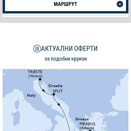
МАРШРУТ
информация
за
Круиза
АКТУАЛНИ ОФЕРТИ
за подобни круизи