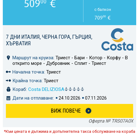
509
€
00
с балкон
709
€
00
7 ДНИ ИТАЛИЯ, ЧЕРНА ГОРА, ГЪРЦИЯ,
ХЪРВАТИЯ
Маршрут на круиза:
Триест - Бари - Котор - Корфу - В
открито море - Дубровник - Сплит - Триест
Начална точка:
Триест
Крайна точка:
Триест
Кораб:
Costa DELIZIOSA
Дати на отплаване:
24.10.2026
07.11.2026
ВИЖ ПОВЕЧЕ
Оферта № TRS07A0X
*Към цената е дължима и допълнителна такса обслужване на кораба