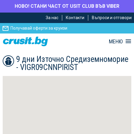
НОВО! СТАНИ ЧАСТ ОТ USIT CLUB ВЪВ VIBER
Премини
Премини
За нас
Контакти
Въпроси и отговори
към
към
главното
Навигацията
Получавай оферти за круизи
съдържание
МЕНЮ
9 дни Източно Средиземноморие
- VIGR09CNNPIRIST