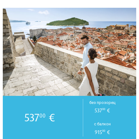
без прозорец
537
€
00
537
€
00
с балкон
915
€
00