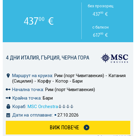
без прозорец
437
€
00
437
€
00
с балкон
617
€
00
4 ДНИ ИТАЛИЯ, ГЪРЦИЯ, ЧЕРНА ГОРА
Маршрут на круиза:
Рим (порт Чивитавекия) - Катания
(Сицилия) - Корфу - Котор - Бари
Начална точка:
Рим (порт Чивитавекия)
Крайна точка:
Бари
Кораб:
MSC Orchestra
Дати на отплаване:
27.10.2026
ВИЖ ПОВЕЧЕ