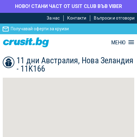
НОВО! СТАНИ ЧАСТ ОТ USIT CLUB ВЪВ VIBER
Премини
Премини
За нас
Контакти
Въпроси и отговори
към
към
главното
Навигацията
Получавай оферти за круизи
съдържание
МЕНЮ
11 дни Австралия, Нова Зеландия
- 11K166