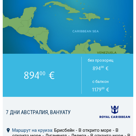
без прозорец
894
€
00
894
€
00
с балкон
1179
€
00
7 ДНИ АВСТРАЛИЯ, ВАНУАТУ
Маршрут на круиза:
Брисбейн - В открито море - В
открито море - Луганвилл - Лелепа - В открито море - В