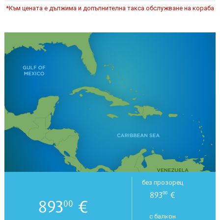
*Към цената е дължима и допълнителна такса обслужване на кораба
без прозорец
893
€
00
893
€
00
с балкон