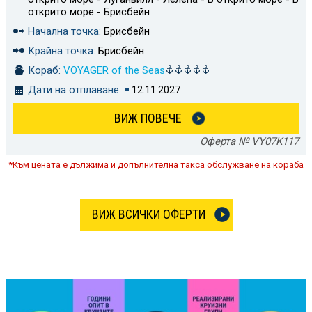
открито море - Брисбейн
Начална точка:
Брисбейн
Крайна точка:
Брисбейн
Кораб:
VOYAGER of the Seas
Дати на отплаване:
12.11.2027
ВИЖ ПОВЕЧЕ
Оферта № VY07K117
*Към цената е дължима и допълнителна такса обслужване на кораба
ВИЖ ВСИЧКИ ОФЕРТИ