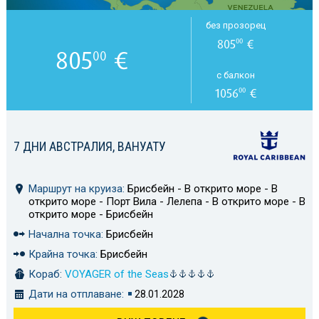
без прозорец
805
€
00
805
€
00
с балкон
1056
€
00
7 ДНИ АВСТРАЛИЯ, ВАНУАТУ
Маршрут на круиза:
Брисбейн - В открито море - В
открито море - Порт Вила - Лелепа - В открито море - В
открито море - Брисбейн
Начална точка:
Брисбейн
Крайна точка:
Брисбейн
Кораб:
VOYAGER of the Seas
Дати на отплаване:
28.01.2028