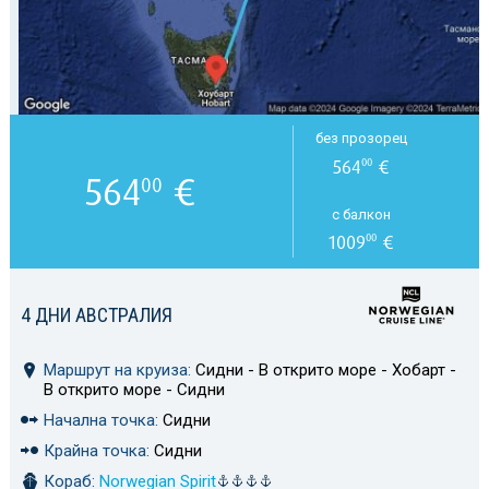
без прозорец
564
€
00
564
€
00
с балкон
1009
€
00
4 ДНИ АВСТРАЛИЯ
Маршрут на круиза:
Сидни - В открито море - Хобарт -
В открито море - Сидни
Начална точка:
Сидни
Крайна точка:
Сидни
Кораб:
Norwegian Spirit