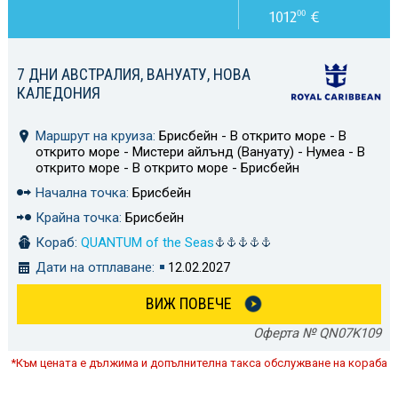
1012
€
00
7 ДНИ АВСТРАЛИЯ, ВАНУАТУ, НОВА
КАЛЕДОНИЯ
Маршрут на круиза:
Брисбейн - В открито море - В
открито море - Мистери айлънд (Вануату) - Нумеа - В
открито море - В открито море - Брисбейн
Начална точка:
Брисбейн
Крайна точка:
Брисбейн
Кораб:
QUANTUM of the Seas
Дати на отплаване:
12.02.2027
ВИЖ ПОВЕЧЕ
Оферта № QN07K109
*Към цената е дължима и допълнителна такса обслужване на кораба