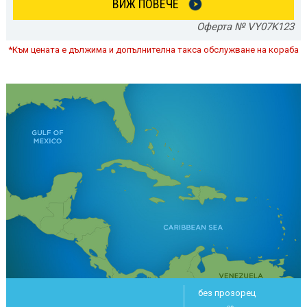
ВИЖ ПОВЕЧЕ
Оферта № VY07K123
*Към цената е дължима и допълнителна такса обслужване на кораба
без прозорец