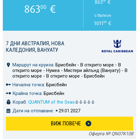
863
€
00
863
€
00
с балкон
1011
€
00
7 ДНИ АВСТРАЛИЯ, НОВА
КАЛЕДОНИЯ, ВАНУАТУ
Маршрут на круиза:
Брисбейн - В открито море - В
открито море - Нумеа - Мистери айлънд (Вануату) - В
открито море - В открито море - Брисбейн
Начална точка:
Брисбейн
Крайна точка:
Брисбейн
Кораб:
QUANTUM of the Seas
Дати на отплаване:
29.01.2027
ВИЖ ПОВЕЧЕ
Оферта № QN07K108