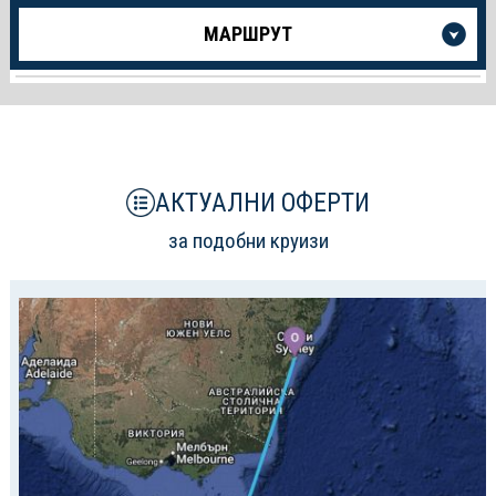
Още
МАРШРУТ
информация
за
Круиза
АКТУАЛНИ ОФЕРТИ
за подобни круизи