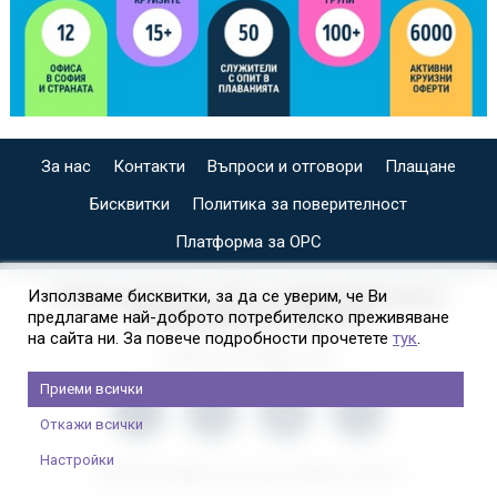
За нас
Контакти
Въпроси и отговори
Плащане
Бисквитки
Политика за поверителност
Платформа за ОРС
СПЕЦИАЛИЗИРАН САЙТ ЗА ИНДИВИДУАЛНИ И
Използваме бисквитки, за да се уверим, че Ви
предлагаме най-доброто потребителско преживяване
ОРГАНИЗИРАНИ КРУИЗИ НА
на сайта ни. За повече подробности прочетете
тук
.
Приеми всички
Откажи всички
Настройки
2026 © Copyright Usit Colours; Дизайн:
Studio X