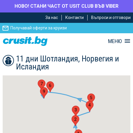
НОВО! СТАНИ ЧАСТ ОТ USIT CLUB ВЪВ VIBER
Премини
Премини
За нас
Контакти
Въпроси и отговори
към
към
главното
Навигацията
Получавай оферти за круизи
съдържание
МЕНЮ
11 дни Шотландия, Норвегия и
Исландия
7
6
8
9
5
4
3
2