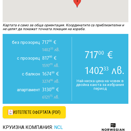
1
Картата е само за обща ориентация. Координатите са приблизителни и
не целят да покажат точната локация на кораба.
717
€
00
без прозорец
33
1402
лв.
717
€
00
817
€
00
с прозорец
91
1597
лв.
1402
лв.
33
1674
€
00
с балкон
06
Най-ниска цена на човек в
3274
лв.
двойна каюта за избрания
период
3130
€
00
апартамент
75
6121
лв.
ИЗТЕГЛЕТЕ ОФЕРТАТА (PDF)
КРУИЗНА КОМПАНИЯ:
NCL