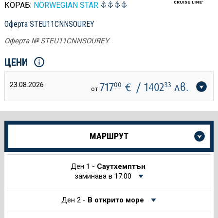
КОРАБ:
NORWEGIAN STAR
Оферта STEU11CNNSOUREY
Оферта № STEU11CNNSOUREY
ЦЕНИ
23.08.2026
717
00
€
/ 1402
33
лв.
от
Още
МАРШРУТ
информация
за
Круиза
Ден 1 -
Саутхемптън
заминава в 17:00
Ден 2 -
В открито море