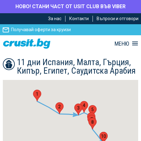
НОВО! СТАНИ ЧАСТ ОТ USIT CLUB ВЪВ VIBER
Премини
Премини
За нас
Контакти
Въпроси и отговори
към
към
главното
Навигацията
Получавай оферти за круизи
съдържание
МЕНЮ
11 дни Испания, Малта, Гърция,
Кипър, Египет, Саудитска Арабия
1
4
2
3
5
6
7
8
10
9