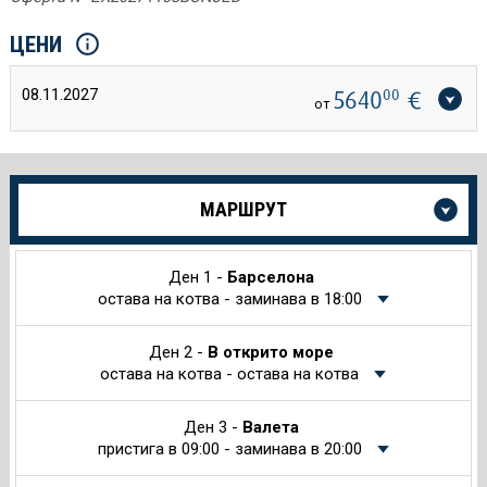
ЦЕНИ
08.11.2027
5640
00
€
от
Още
МАРШРУТ
информация
за
Круиза
Ден 1 -
Барселона
остава на котва - заминава в 18:00
Ден 2 -
В открито море
остава на котва - остава на котва
Ден 3 -
Валета
пристига в 09:00 - заминава в 20:00