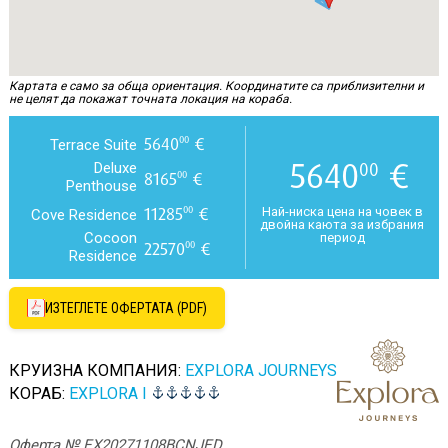
Картата е само за обща ориентация. Координатите са приблизителни и
не целят да покажат точната локация на кораба.
5640
€
00
Terrace Suite
5640
€
00
Deluxe
8165
€
00
Penthouse
11285
€
00
Най-ниска цена на човек в
Cove Residence
двойна каюта за избрания
Cocoon
период
22570
€
00
Residence
ИЗТЕГЛЕТЕ ОФЕРТАТА (PDF)
КРУИЗНА КОМПАНИЯ:
EXPLORA JOURNEYS
КОРАБ:
EXPLORA I
Оферта № EX20271108BCNJED