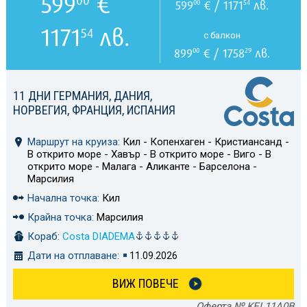
599
€
599
€ / 1171
лв.
00
54
1171
лв.
54
с балкон
899
€ / 1758
лв.
00
29
11 ДНИ ГЕРМАНИЯ, ДАНИЯ,
НОРВЕГИЯ, ФРАНЦИЯ, ИСПАНИЯ
Маршрут на круиза:
Кил - Копенхаген - Кристиансанд -
В открито море - Хавър - В открито море - Виго - В
открито море - Малага - Аликанте - Барселона -
Марсилия
Начална точка:
Кил
Крайна точка:
Марсилия
Кораб:
Costa DIADEMA
Дати на отплаване:
11.09.2026
ВИЖ ПОВЕЧЕ
Оферта № KEL11A0B