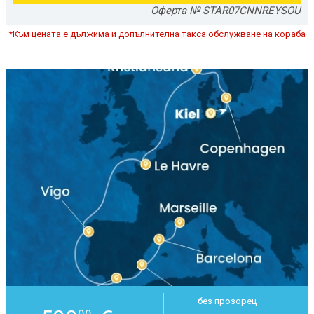
Оферта № STAR07CNNREYSOU
*Към цената е дължима и допълнителна такса обслужване на кораба
без прозорец
00