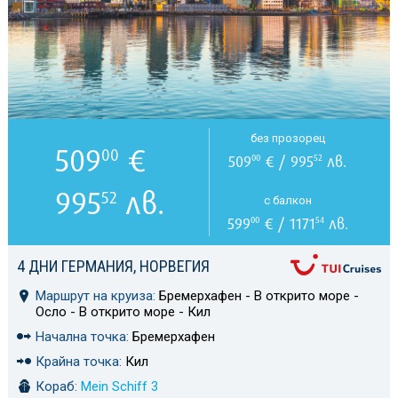
без прозорец
509
€
00
509
€ / 995
лв.
00
52
995
лв.
52
с балкон
599
€ / 1171
лв.
00
54
4 ДНИ ГЕРМАНИЯ, НОРВЕГИЯ
Маршрут на круиза:
Бремерхафен - В открито море -
Осло - В открито море - Кил
Начална точка:
Бремерхафен
Крайна точка:
Кил
Кораб:
Mein Schiff 3