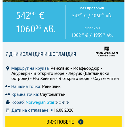
без прозорец
542
€
00
542
€ / 1060
лв.
00
06
1060
лв.
06
с балкон
1002
€ / 1959
лв.
00
74
7 ДНИ ИСЛАНДИЯ И ШОТЛАНДИЯ
Маршрут на круиза:
Рейкявик - Исафьордюр -
Акурейри - В открито море - Леруик (Шетландски
острови) - Ню Хейвън - В открито море - Саутхемптън
Начална точка:
Рейкявик
Крайна точка:
Саутхемптън
Кораб:
Norwegian Star
Дати на отплаване:
16.08.2026
ВИЖ ПОВЕЧЕ