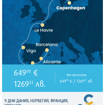
649
€
00
без прозорец
649
€ / 1269
лв.
00
33
1269
лв.
33
9 ДНИ ДАНИЯ, НОРВЕГИЯ, ФРАНЦИЯ,