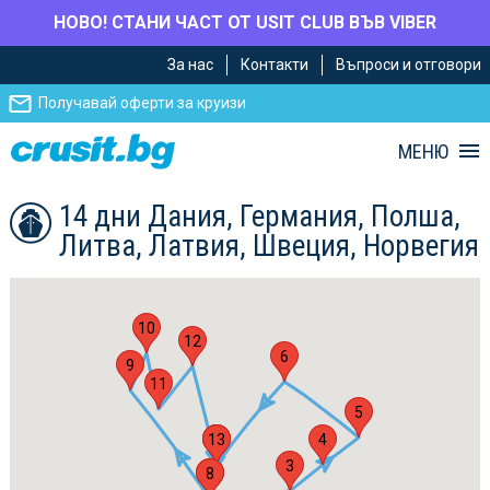
НОВО! СТАНИ ЧАСТ ОТ USIT CLUB ВЪВ VIBER
Премини
Премини
За нас
Контакти
Въпроси и отговори
към
към
главното
Навигацията
Получавай оферти за круизи
съдържание
МЕНЮ
14 дни Дания, Германия, Полша,
Литва, Латвия, Швеция, Норвегия
10
12
6
9
11
5
13
1
7
4
3
2
8