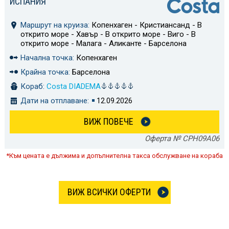
ИСПАНИЯ
Маршрут на круиза:
Копенхаген - Кристиансанд - В
открито море - Хавър - В открито море - Виго - В
открито море - Малага - Аликанте - Барселона
Начална точка:
Копенхаген
Крайна точка:
Барселона
Кораб:
Costa DIADEMA
Дати на отплаване:
12.09.2026
ВИЖ ПОВЕЧЕ
Оферта № CPH09A06
*Към цената е дължима и допълнителна такса обслужване на кораба
ВИЖ ВСИЧКИ ОФЕРТИ