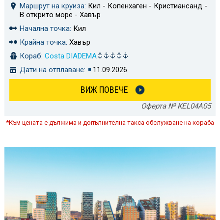
Маршрут на круиза:
Кил - Копенхаген - Кристиансанд -
В открито море - Хавър
Начална точка:
Кил
Крайна точка:
Хавър
Кораб:
Costa DIADEMA
Дати на отплаване:
11.09.2026
ВИЖ ПОВЕЧЕ
Оферта № KEL04A05
*Към цената е дължима и допълнителна такса обслужване на кораба