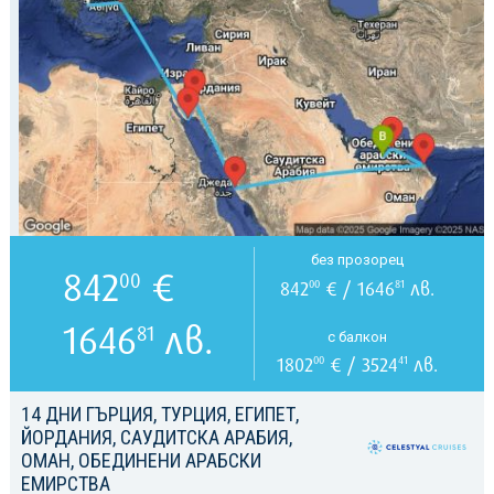
без прозорец
842
€
00
842
€ / 1646
лв.
00
81
1646
лв.
81
с балкон
1802
€ / 3524
лв.
00
41
14 ДНИ ГЪРЦИЯ, ТУРЦИЯ, ЕГИПЕТ,
ЙОРДАНИЯ, САУДИТСКА АРАБИЯ,
ОМАН, ОБЕДИНЕНИ АРАБСКИ
ЕМИРСТВА