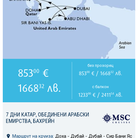
без прозорец
853
€
00
853
€ / 1668
лв.
00
32
1668
лв.
32
с балкон
1233
€ / 2411
лв.
00
54
7 ДНИ КАТАР, ОБЕДИНЕНИ АРАБСКИ
ЕМИРСТВА, БАХРЕЙН
Маршрут на круиза:
Доха - Дубай - Дубай - Сир Бани Яс