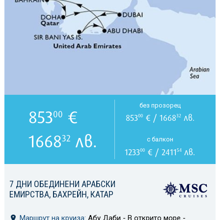
без прозорец
853
€
00
853
€ / 1668
лв.
00
32
1668
лв.
32
с балкон
1233
€ / 2411
лв.
00
54
7 ДНИ ОБЕДИНЕНИ АРАБСКИ
ЕМИРСТВА, БАХРЕЙН, КАТАР
Маршрут на круиза:
Абу Даби - В открито море -