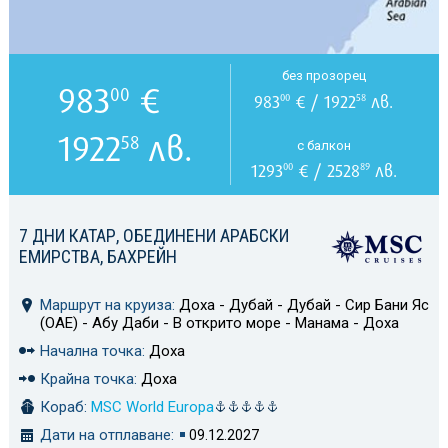
без прозорец
983
€
00
983
€ / 1922
лв.
00
58
1922
лв.
58
с балкон
1293
€ / 2528
лв.
00
89
7 ДНИ КАТАР, ОБЕДИНЕНИ АРАБСКИ
ЕМИРСТВА, БАХРЕЙН
Маршрут на круиза:
Доха - Дубай - Дубай - Сир Бани Яс
(ОАЕ) - Абу Даби - В открито море - Манама - Доха
Начална точка:
Доха
Крайна точка:
Доха
Кораб:
MSC World Europa
Дати на отплаване:
09.12.2027