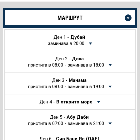
Още
МАРШРУТ
информация
за
Круиза
Ден 1 -
Дубай
заминава в 20:00
Ден 2 -
Доха
пристига в 08:00 - заминава в 18:00
Ден 3 -
Манама
пристига в 08:00 - заминава в 19:00
Ден 4 -
В открито море
Ден 5 -
Абу Даби
пристига в 07:00 - заминава в 21:00
Ден 6 -
Сир Бани Яс (ОАЕ)