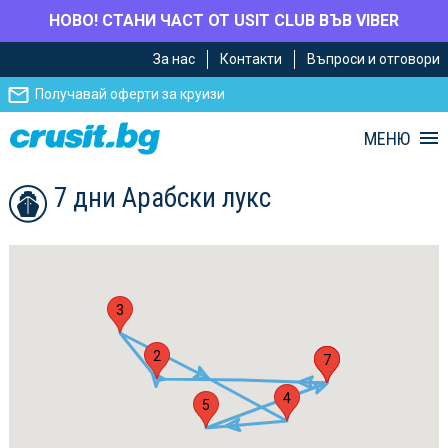
НОВО! СТАНИ ЧАСТ ОТ USIT CLUB ВЪВ VIBER
Премини
Премини
За нас
Контакти
Въпроси и отговори
към
към
главното
Навигацията
Получавай оферти за круизи
съдържание
МЕНЮ
7 дни Арабски лукс
3
2
1
6
7
4
5