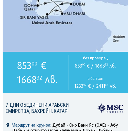
без прозорец
853
€
00
853
€ / 1668
лв.
00
32
1668
лв.
32
с балкон
1233
€ / 2411
лв.
00
54
7 ДНИ ОБЕДИНЕНИ АРАБСКИ
ЕМИРСТВА, БАХРЕЙН, КАТАР
Маршрут на круиза:
Дубай - Сир Бани Яс (ОАЕ) - Абу
Даби - В открито море - Манама - Доха - Дубай -