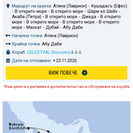
Маршрут на круиза:
Атина (Лаврион) - Кушадасъ (Ефес)
- В открито море - В открито море - Шарм ел Шейх -
Акаба (Петра) - В открито море - Джеда - В открито
море - В открито море - В открито море - В открито
море - Маскат - Дубай - Абу Даби
Начална точка:
Атина (Лаврион)
Крайна точка:
Абу Даби
Кораб:
CELESTYAL Discovery
Дати на отплаване:
23.11.2026
ВИЖ ПОВЕЧЕ
*Към цената е дължима и допълнителна такса обслужване на кораба