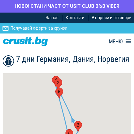
НОВО! СТАНИ ЧАСТ ОТ USIT CLUB ВЪВ VIBER
Премини
Премини
За нас
Контакти
Въпроси и отговори
към
към
главното
Навигацията
Получавай оферти за круизи
съдържание
МЕНЮ
7 дни Германия, Дания, Норвегия
4
3
5
2
1
6