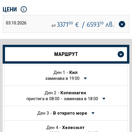
ЦЕНИ
03.10.2026
3371
00
€
/ 6593
10
лв.
от
Още
МАРШРУТ
информация
за
Круиза
Ден 1 -
Кил
заминава в 19:00
Ден 2 -
Копенхаген
пристига в 08:00 - заминава в 18:00
Ден 3 -
В открито море
Ден 4 -
Хелесюлт