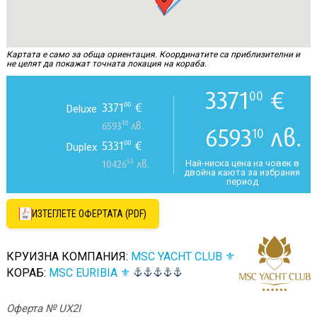
Картата е само за обща ориентация. Координатите са приблизителни и
не целят да покажат точната локация на кораба.
3371
€
00
3371
€
00
Deluxe
10
6593
лв.
6593
лв.
10
5331
€
00
Duplex
53
Най-ниска цена на човек в
10426
лв.
двойна каюта за избрания
период
ИЗТЕГЛЕТЕ ОФЕРТАТА (PDF)
КРУИЗНА КОМПАНИЯ:
MSC YACHT CLUB ⚜
КОРАБ:
MSC EURIBIA ⚜
Оферта № UX2I