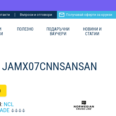
нтакти
Въпроси и отговори
Получавай оферти за круизи
И
ПОЛЕЗНО
ПОДАРЪЧНИ
НОВИНИ И
ИИ
ВАУЧЕРИ
СТАТИИ
о - JAMX07CNNSANSAN
)
Я:
NCL
ADE