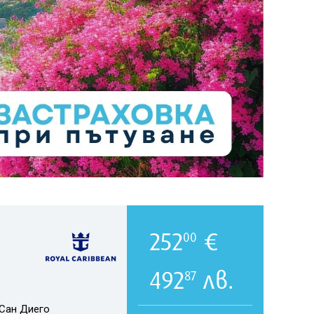
252
€
00
492
лв.
87
Сан Диего