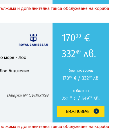
дължима и допълнителна такса обслужване на кораба
170
€
00
332
лв.
49
о море - Лос
Лос Анджелис
без прозорец
170
€ / 332
лв.
00
49
с балкон
Оферта № OV03X039
281
€ / 549
лв.
00
59
ВИЖ ПОВЕЧЕ
дължима и допълнителна такса обслужване на кораба