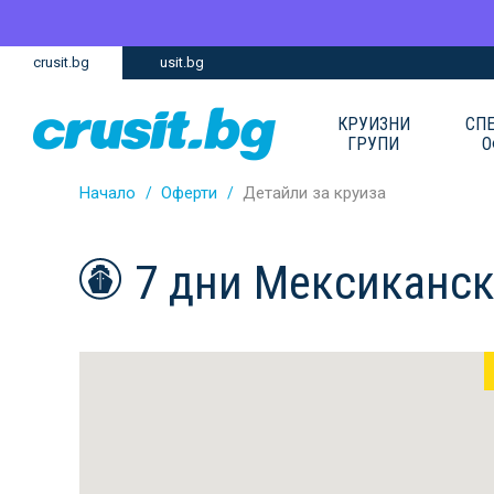
Премини
Премини
crusit.bg
usit.bg
към
към
главното
Навигацията
съдържание
КРУИЗНИ
СП
ГРУПИ
О
Начало
Оферти
Детайли за круиза
7 дни Мексиканс