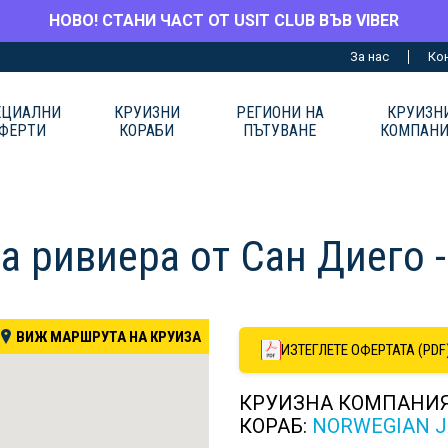
НОВО! СТАНИ ЧАСТ ОТ USIT CLUB ВЪВ VIBER
За нас
Ко
ЕЦИАЛНИ
КРУИЗНИ
РЕГИОНИ НА
КРУИЗН
ФЕРТИ
КОРАБИ
ПЪТУВАНЕ
КОМПАН
ка ривиера от Сан Диег
ВИЖ МАРШРУТА НА КРУИЗА
ИЗТЕГЛЕТЕ ОФЕРТАТА (PDF
КРУИЗНА КОМПАНИ
КОРАБ:
NORWEGIAN J