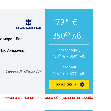
179
€
00
350
лв.
09
о море - Лос
Лос Анджелис
без прозорец
179
€ / 350
лв.
00
09
с балкон
Оферта № QN03X037
196
€ / 383
лв.
00
34
ВИЖ ПОВЕЧЕ
дължима и допълнителна такса обслужване на кораба