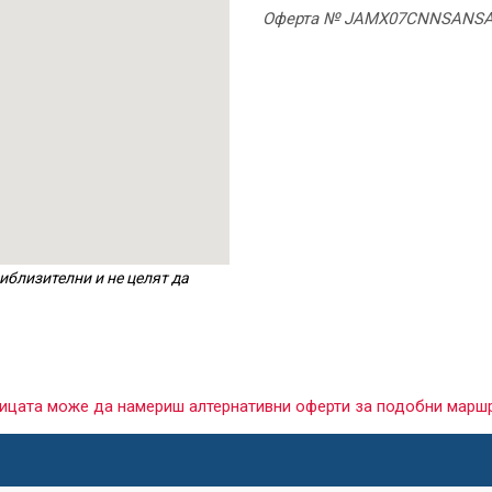
Оферта № JAMX07CNNSANS
иблизителни и не целят да
раницата може да намериш алтернативни оферти за подобни марш