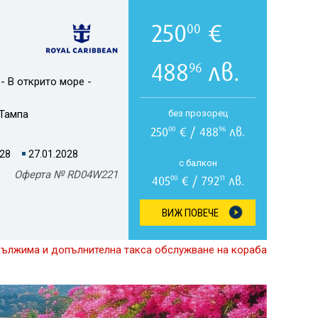
250
€
00
488
лв.
96
- В открито море -
Тампа
без прозорец
250
€ / 488
лв.
00
96
028
27.01.2028
с балкон
Оферта № RD04W221
405
€ / 792
лв.
00
11
ВИЖ ПОВЕЧЕ
дължима и допълнителна такса обслужване на кораба