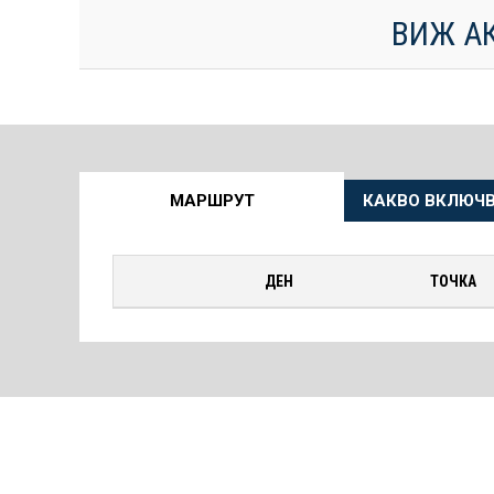
ВИЖ А
Още
МАРШРУТ
КАКВО ВКЛЮЧВ
информация
за
ДЕН
ТОЧКА
Круиза