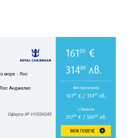
161
€
00
314
лв.
89
о море - Лос
Лос Анджелис
без прозорец
161
€ / 314
лв.
00
89
с балкон
Оферта № VY03X045
297
€ / 580
лв.
00
88
ВИЖ ПОВЕЧЕ