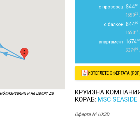
844
00
с прозорец
72
1650
844
00
с балкон
72
1650
1674
00
апартамент
06
3274
3
ИЗТЕГЛЕТЕ ОФЕРТАТА (PDF
КРУИЗНА КОМПАНИ
иблизителни и не целят да
КОРАБ:
MSC SEASIDE
Оферта № UX3D