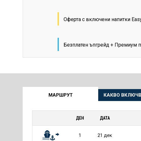
Оферта с включени напитки Eas
Безплатен ъпгрейд + Премиум п
Още
МАРШРУТ
КАКВО ВКЛЮЧВ
информация
за
ДЕН
ДАТА
Круиза
1
21 дек