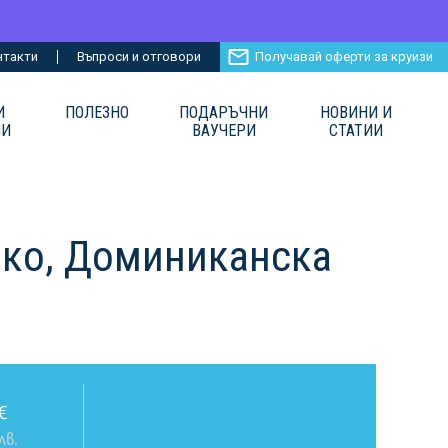
нтакти
Въпроси и отговори
Получавай оферти за круизи
И
ПОЛЕЗНО
ПОДАРЪЧНИ
НОВИНИ И
ИИ
ВАУЧЕРИ
СТАТИИ
ико, Доминиканска
€
лв.