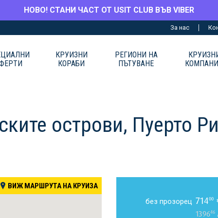
НОВО! СТАНИ ЧАСТ ОТ USIT CLUB ВЪВ VIBER
За нас
Ко
ЕЦИАЛНИ
КРУИЗНИ
РЕГИОНИ НА
КРУИЗН
ФЕРТИ
КОРАБИ
ПЪТУВАНЕ
КОМПАН
ските острови, Пуерто Р
ВИЖ МАРШРУТА НА КРУИЗА
714
00
без прозорец
46
1396