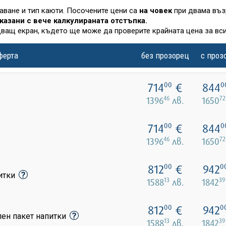
лаване и тип каюти. Посочените цени са
на човек
при двама въз
казани с вече калкулираната отстъпка.
дващ екран, където ще може да проверите крайната цена за вси
ферта
без прозорец
с проз
714
€
844
00
0
46
72
1396
лв.
1650
714
€
844
00
0
46
72
1396
лв.
1650
812
€
942
00
0
питки
13
39
1588
лв.
1842
812
€
942
00
0
лен пакет напитки
13
39
1588
лв.
1842