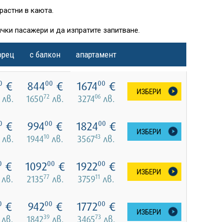
растни в каюта.
чки пасажери и да изпратите запитване.
орец
с балкон
апартамент
€
844
€
1674
€
0
00
00
ИЗБЕРИ
72
06
лв.
1650
лв.
3274
лв.
€
994
€
1824
€
0
00
00
ИЗБЕРИ
10
43
лв.
1944
лв.
3567
лв.
€
1092
€
1922
€
0
00
00
ИЗБЕРИ
77
11
лв.
2135
лв.
3759
лв.
€
942
€
1772
€
0
00
00
ИЗБЕРИ
39
73
лв.
1842
лв.
3465
лв.