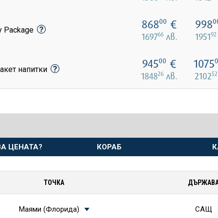
868
€
998
00
0
y Package
66
92
1697
лв.
1951
945
€
1075
00
акет напитки
26
52
1848
лв.
2102
А ЦЕНАТА?
КОРАБ
К
ТОЧКА
ДЪРЖАВ
Маями (Флорида)
САЩ