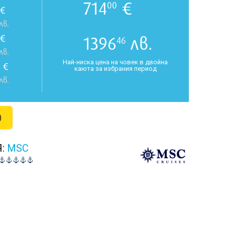
714
€
00
€
лв.
€
1396
лв.
46
лв.
Най-ниска цена на човек в двойна
€
каюта за избрания период
лв.
)
Я:
MSC