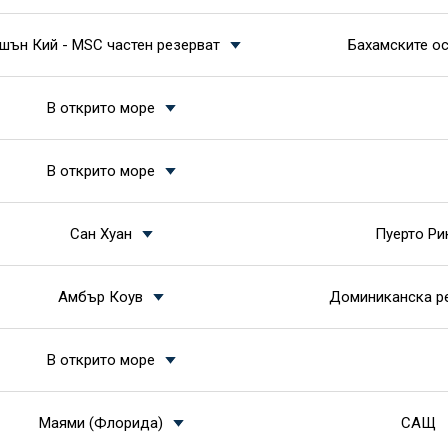
шън Кий - MSC частен резерват
Бахамските о
В открито море
В открито море
Сан Хуан
Пуерто Ри
Амбър Коув
Доминиканска р
В открито море
Маями (Флорида)
САЩ