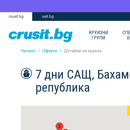
Премини
Премини
crusit.bg
usit.bg
към
към
главното
Навигацията
съдържание
КРУИЗНИ
СП
ГРУПИ
О
Начало
Оферти
Детайли за круиза
7 дни САЩ, Бахам
република
1
5