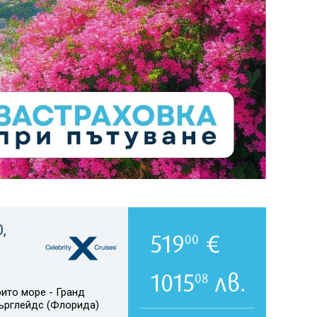
,
519
€
00
1015
лв.
08
ито море - Гранд
върглейдс (Флорида)