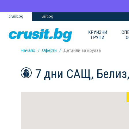
Премини
Премини
crusit.bg
usit.bg
към
към
главното
Навигацията
съдържание
КРУИЗНИ
СП
ГРУПИ
О
Начало
Оферти
Детайли за круиза
7 дни САЩ, Белиз