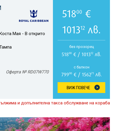
И
518
€
00
1013
лв.
12
Коста Мая - В открито
Тампа
без прозорец
518
€ / 1013
лв.
00
12
с балкон
Оферта № RD07W770
799
€ / 1562
лв.
00
71
ВИЖ ПОВЕЧЕ
дължима и допълнителна такса обслужване на кораба