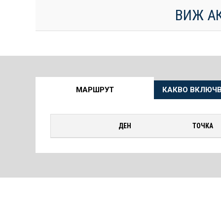
ВИЖ А
Още
МАРШРУТ
КАКВО ВКЛЮЧВ
информация
за
ДЕН
ТОЧКА
Круиза