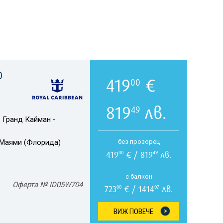
О
419
€
00
819
лв.
49
 Гранд Кайман -
Маями (Флорида)
без прозорец
419
€ / 819
лв.
00
49
с балкон
Оферта № ID05W704
723
€ / 1414
лв.
00
07
ВИЖ ПОВЕЧЕ