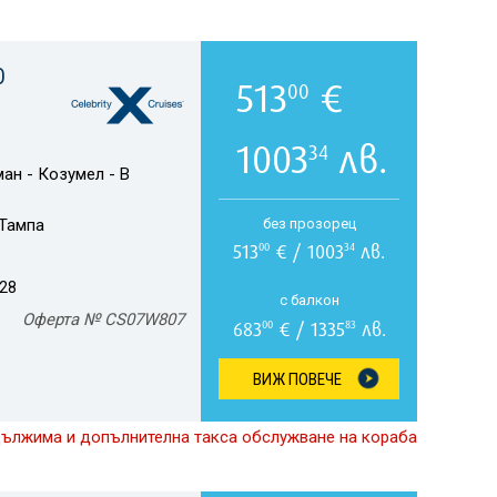
О
513
€
00
1003
лв.
34
ан - Козумел - В
Тампа
без прозорец
513
€ / 1003
лв.
00
34
028
с балкон
Оферта № CS07W807
683
€ / 1335
лв.
00
83
ВИЖ ПОВЕЧЕ
дължима и допълнителна такса обслужване на кораба