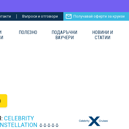
нтакти
Въпроси и отговори
Получавай оферти за круизи
И
ПОЛЕЗНО
ПОДАРЪЧНИ
НОВИНИ И
ИИ
ВАУЧЕРИ
СТАТИИ
)
Я:
CELEBRITY
ONSTELLATION