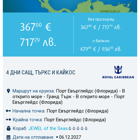
без прозорец
367
€
00
367
€ / 717
лв.
00
79
717
лв.
79
с балкон
479
€ / 936
лв.
00
84
4 ДНИ САЩ, ТЪРКС И КАЙКОС
Маршрут на круиза:
Порт Евърглейдс (Флорида) - В
открито море - Гранд Търк - В открито море - Порт
Евърглейдс (Флорида)
Начална точка:
Порт Евърглейдс (Флорида)
Крайна точка:
Порт Евърглейдс (Флорида)
Кораб:
JEWEL of the Seas
Дати на отплаване:
06.12.2027