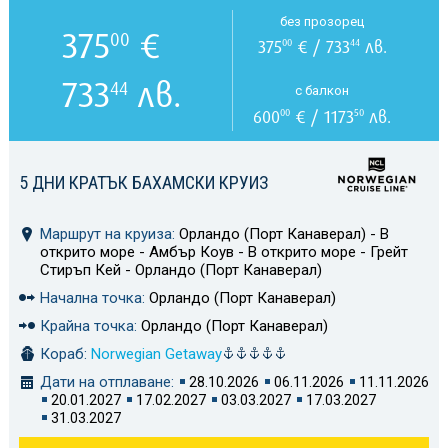
без прозорец
375
€
00
375
€ / 733
лв.
00
44
733
лв.
44
с балкон
600
€ / 1173
лв.
00
50
5 ДНИ КРАТЪК БАХАМСКИ КРУИЗ
Маршрут на круиза:
Орландо (Порт Канаверал) - В
открито море - Амбър Коув - В открито море - Грейт
Стиръп Кей - Орландо (Порт Канаверал)
Начална точка:
Орландо (Порт Канаверал)
Крайна точка:
Орландо (Порт Канаверал)
Кораб:
Norwegian Getaway
Дати на отплаване:
28.10.2026
06.11.2026
11.11.2026
20.01.2027
17.02.2027
03.03.2027
17.03.2027
31.03.2027