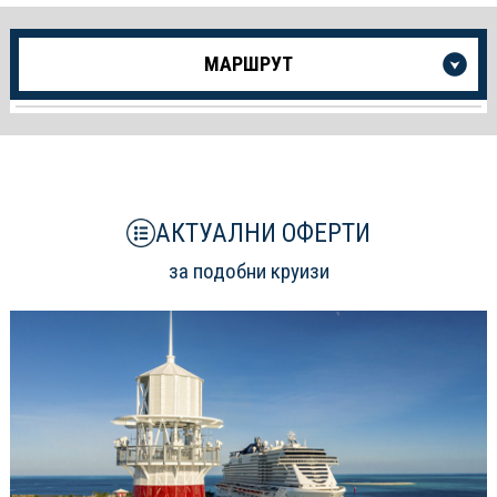
Още
МАРШРУТ
информация
за
Круиза
АКТУАЛНИ ОФЕРТИ
за подобни круизи