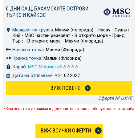
6 ДНИ САЩ, БАХАМСКИТЕ ОСТРОВИ,
ТЪРКС И КАЙКОС
Маршрут на круиза:
Маями (Флорида) - Насау - Оушън
Кий - MSC частен резерват - В открито море - Гранд
Търк - В открито море - Маями (Флорида)
Начална точка:
Маями (Флорида)
Крайна точка:
Маями (Флорида)
Кораб:
MSC Meraviglia
Дати на отплаване:
21.02.2027
ВИЖ ПОВЕЧЕ
Оферта № UXYE
*Към цената е дължима и допълнителна такса обслужване на кораба
ВИЖ ВСИЧКИ ОФЕРТИ