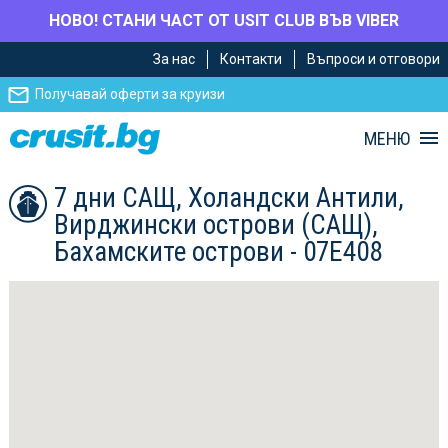
НОВО! СТАНИ ЧАСТ ОТ USIT CLUB ВЪВ VIBER
Премини
Премини
За нас
Контакти
Въпроси и отговори
към
към
главното
Навигацията
Получавай оферти за круизи
съдържание
МЕНЮ
7 дни САЩ, Холандски Антили,
Вирджински острови (САЩ),
Бахамските острови - 07E408