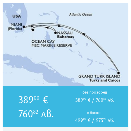
без прозорец
389
€
00
389
€ / 760
лв.
00
82
760
лв.
82
с балкон
499
€ / 975
лв.
00
96