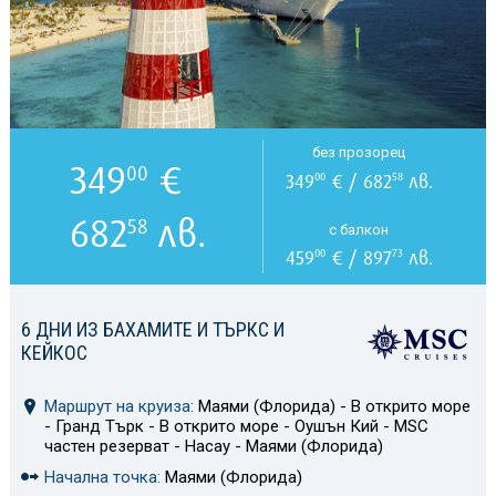
без прозорец
349
€
00
349
€ / 682
лв.
00
58
682
лв.
58
с балкон
459
€ / 897
лв.
00
73
6 ДНИ ИЗ БАХАМИТЕ И ТЪРКС И
КЕЙКОС
Маршрут на круиза:
Маями (Флорида) - В открито море
- Гранд Търк - В открито море - Оушън Кий - MSC
частен резерват - Насау - Маями (Флорида)
Начална точка:
Маями (Флорида)