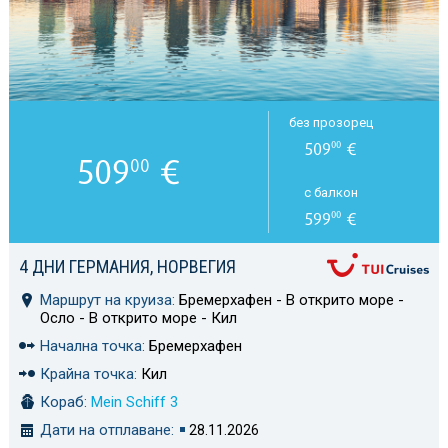
без прозорец
509
€
00
509
€
00
с балкон
599
€
00
4 ДНИ ГЕРМАНИЯ, НОРВЕГИЯ
Маршрут на круиза:
Бремерхафен - В открито море -
Осло - В открито море - Кил
Начална точка:
Бремерхафен
Крайна точка:
Кил
Кораб:
Mein Schiff 3
Дати на отплаване:
28.11.2026