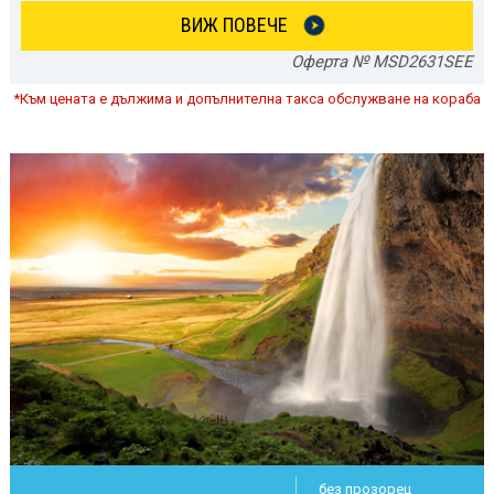
ВИЖ ПОВЕЧЕ
Оферта № MSD2631SEE
*Към цената е дължима и допълнителна такса обслужване на кораба
без прозорец