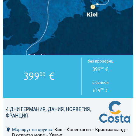
без прозорец
399
€
00
399
€
00
с балкон
619
€
00
4 ДНИ ГЕРМАНИЯ, ДАНИЯ, НОРВЕГИЯ,
ФРАНЦИЯ
Маршрут на круиза:
Кил - Копенхаген - Кристиансанд -
В открито море - Хавър