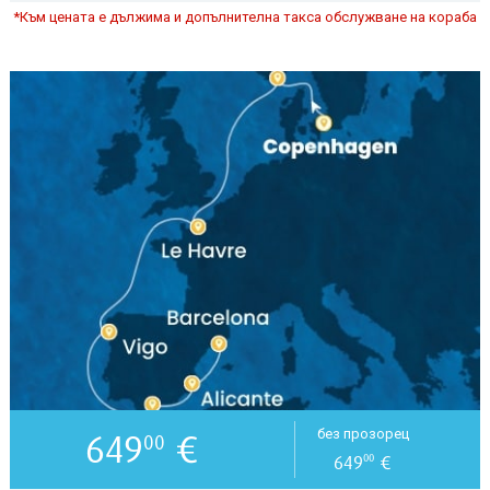
*Към цената е дължима и допълнителна такса обслужване на кораба
649
€
без прозорец
00
649
€
00