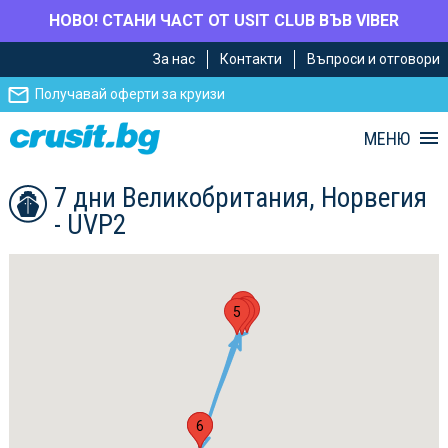
НОВО! СТАНИ ЧАСТ ОТ USIT CLUB ВЪВ VIBER
Премини
Премини
За нас
Контакти
Въпроси и отговори
към
към
главното
Навигацията
Получавай оферти за круизи
съдържание
МЕНЮ
7 дни Великобритания, Норвегия
- UVP2
2
4
5
3
1
6