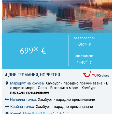
без прозорец
699
€
00
699
€
00
апартамент
1449
€
00
4 ДНИ ГЕРМАНИЯ, НОРВЕГИЯ
Маршрут на круиза:
Хамбург - парадно преминаване - В
открито море - Осло - В открито море - Хамбург -
парадно преминаване
Начална точка:
Хамбург - парадно преминаване
Крайна точка:
Хамбург - парадно преминаване
Кораб:
Mein Schiff Relax