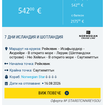
542
€
00
542
€
00
с балкон
2175
€
00
7 ДНИ ИСЛАНДИЯ И ШОТЛАНДИЯ
Маршрут на круиза:
Рейкявик - Исафьордюр -
Акурейри - В открито море - Леруик (Шетландски
острови) - Ню Хейвън - В открито море - Саутхемптън
Начална точка:
Рейкявик
Крайна точка:
Саутхемптън
Кораб:
Norwegian Star
Дати на отплаване:
16.08.2026
ВИЖ ПОВЕЧЕ
Оферта № STAR07CNNREYSOU