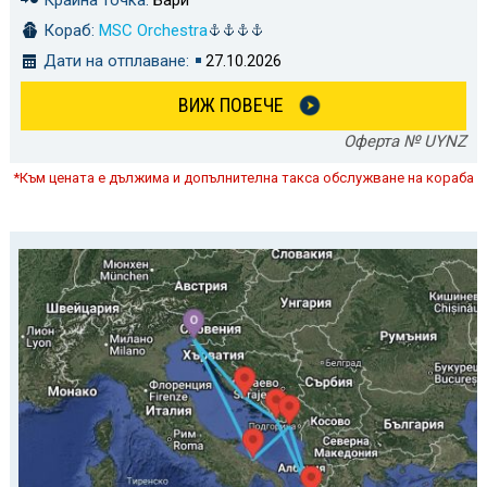
Крайна точка:
Бари
Кораб:
MSC Orchestra
Дати на отплаване:
27.10.2026
ВИЖ ПОВЕЧЕ
Оферта № UYNZ
*Към цената е дължима и допълнителна такса обслужване на кораба