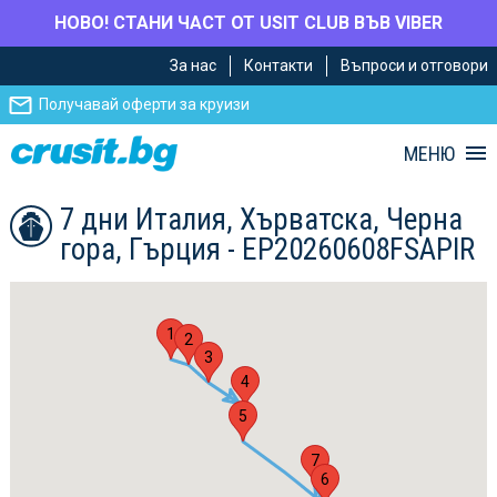
НОВО! СТАНИ ЧАСТ ОТ USIT CLUB ВЪВ VIBER
Премини
Премини
За нас
Контакти
Въпроси и отговори
към
към
главното
Навигацията
Получавай оферти за круизи
съдържание
МЕНЮ
7 дни Италия, Хърватска, Черна
гора, Гърция - EP20260608FSAPIR
1
2
3
4
5
7
6