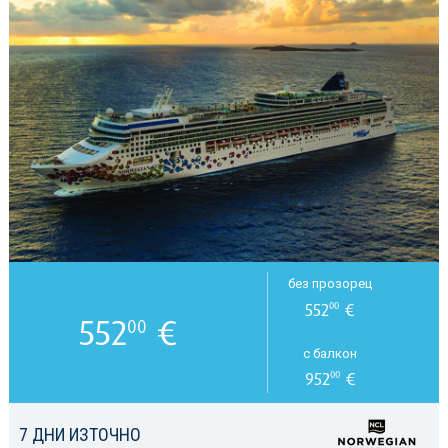
без прозорец
552
€
00
552
€
00
с балкон
952
€
00
7 ДНИ ИЗТОЧНО