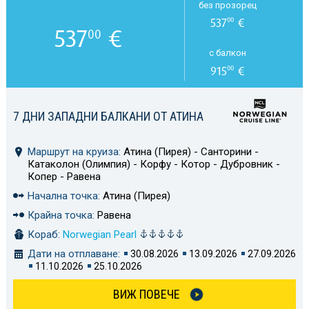
без прозорец
537
€
00
537
€
00
с балкон
915
€
00
7 ДНИ ЗАПАДНИ БАЛКАНИ ОТ АТИНА
Маршрут на круиза:
Атина (Пирея) - Санторини -
Катаколон (Олимпия) - Корфу - Котор - Дубровник -
Копер - Равена
Начална точка:
Атина (Пирея)
Крайна точка:
Равена
Кораб:
Norwegian Pearl
Дати на отплаване:
30.08.2026
13.09.2026
27.09.2026
11.10.2026
25.10.2026
ВИЖ ПОВЕЧЕ