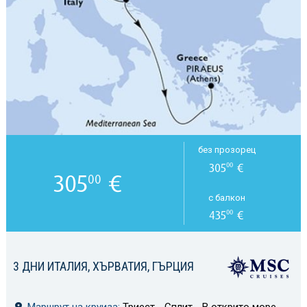
без прозорец
305
€
00
305
€
00
с балкон
435
€
00
3 ДНИ ИТАЛИЯ, ХЪРВАТИЯ, ГЪРЦИЯ