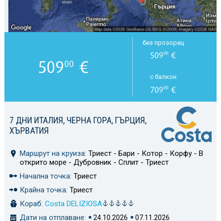
без прозорец
509
€
00
509
€
00
с балкон
709
€
00
7 ДНИ ИТАЛИЯ, ЧЕРНА ГОРА, ГЪРЦИЯ,
ХЪРВАТИЯ
Маршрут на круиза:
Триест - Бари - Котор - Корфу - В
открито море - Дубровник - Сплит - Триест
Начална точка:
Триест
Крайна точка:
Триест
Кораб:
Costa DELIZIOSA
Дати на отплаване:
24.10.2026
07.11.2026