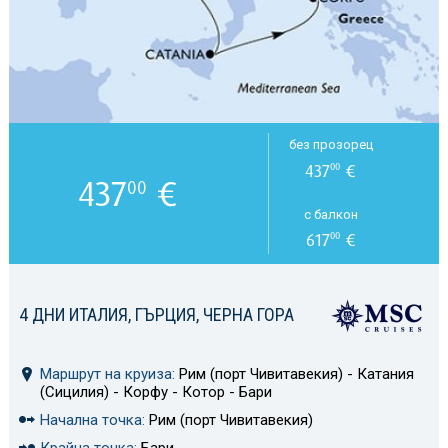
без прозорец
437
€
00
437
€
00
с балкон
617
€
00
4 ДНИ ИТАЛИЯ, ГЪРЦИЯ, ЧЕРНА ГОРА
Маршрут на круиза:
Рим (порт Чивитавекия) - Катания
(Сицилия) - Корфу - Котор - Бари
Начална точка:
Рим (порт Чивитавекия)