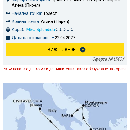
Маршрут на круиза:
Триест - Сплит - В открито море -
Атина (Пирея)
Начална точка:
Триест
Крайна точка:
Атина (Пирея)
Кораб:
MSC Splendida
Дати на отплаване:
22.04.2027
ВИЖ ПОВЕЧЕ
Оферта № UXOX
*Към цената е дължима и допълнителна такса обслужване на кораба