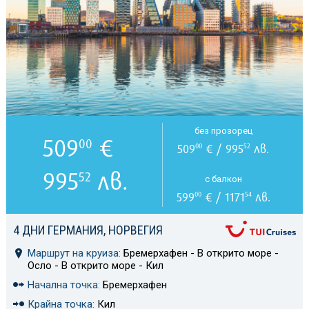
без прозорец
509
€
00
509
€ / 995
лв.
00
52
995
лв.
52
с балкон
599
€ / 1171
лв.
00
54
4 ДНИ ГЕРМАНИЯ, НОРВЕГИЯ
Маршрут на круиза:
Бремерхафен - В открито море -
Осло - В открито море - Кил
Начална точка:
Бремерхафен
Крайна точка:
Кил