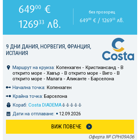
649
€
00
без прозорец
649
€ / 1269
лв.
00
33
1269
лв.
33
9 ДНИ ДАНИЯ, НОРВЕГИЯ, ФРАНЦИЯ,
ИСПАНИЯ
Маршрут на круиза:
Копенхаген - Кристиансанд - В
открито море - Хавър - В открито море - Виго - В
открито море - Малага - Аликанте - Барселона
Начална точка:
Копенхаген
Крайна точка:
Барселона
Кораб:
Costa DIADEMA
Дати на отплаване:
12.09.2026
ВИЖ ПОВЕЧЕ
Оферта № CPH09A06