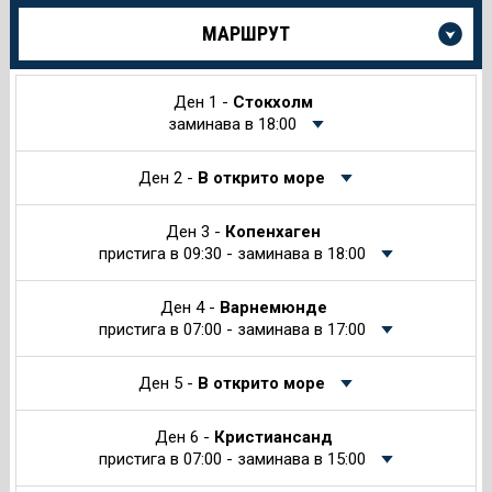
Още
МАРШРУТ
информация
за
Круиза
Ден 1 -
Стокхолм
заминава в 18:00
Ден 2 -
В открито море
Ден 3 -
Копенхаген
пристига в 09:30 - заминава в 18:00
Ден 4 -
Варнемюнде
пристига в 07:00 - заминава в 17:00
Ден 5 -
В открито море
Ден 6 -
Кристиансанд
пристига в 07:00 - заминава в 15:00