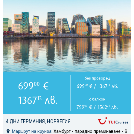
без прозорец
699
€
00
699
€ / 1367
лв.
00
13
1367
лв.
13
с балкон
799
€ / 1562
лв.
00
71
4 ДНИ ГЕРМАНИЯ, НОРВЕГИЯ
Маршрут на круиза:
Хамбург - парадно преминаване - В