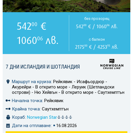
без прозорец
542
€
00
542
€ / 1060
лв.
00
06
1060
лв.
06
с балкон
2175
€ / 4253
лв.
00
93
7 ДНИ ИСЛАНДИЯ И ШОТЛАНДИЯ
Маршрут на круиза:
Рейкявик - Исафьордюр -
Акурейри - В открито море - Леруик (Шетландски
острови) - Ню Хейвън - В открито море - Саутхемптън
Начална точка:
Рейкявик
Крайна точка:
Саутхемптън
Кораб:
Norwegian Star
Дати на отплаване:
16.08.2026