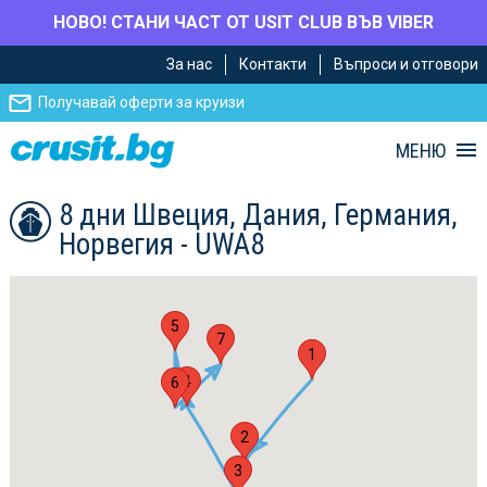
НОВО! СТАНИ ЧАСТ ОТ USIT CLUB ВЪВ VIBER
Премини
Премини
За нас
Контакти
Въпроси и отговори
към
към
главното
Навигацията
Получавай оферти за круизи
съдържание
МЕНЮ
8 дни Швеция, Дания, Германия,
Норвегия - UWA8
5
7
1
4
6
2
3