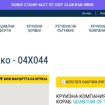
НОВО! СТАНИ ЧАСТ ОТ USIT CLUB ВЪВ VIBER
За нас
Ко
ЕЦИАЛНИ
КРУИЗНИ
РЕГИОНИ НА
КРУИЗН
ФЕРТИ
КОРАБИ
ПЪТУВАНЕ
КОМПАН
ко - 04X044
ВИЖ МАРШРУТА НА КРУИЗА
ИЗТЕГЛЕТЕ ОФЕРТАТА (PDF
КРУИЗНА КОМПАНИ
КОРАБ:
QUANTUM OF 