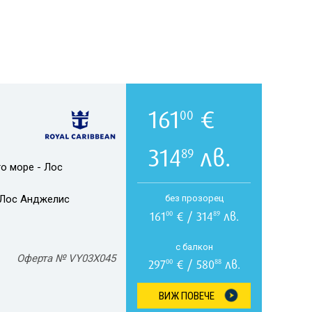
161
€
00
314
лв.
89
о море - Лос
Лос Анджелис
без прозорец
161
€ / 314
лв.
00
89
с балкон
Оферта № VY03X045
297
€ / 580
лв.
00
88
ВИЖ ПОВЕЧЕ