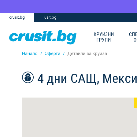
Премини
Премини
crusit.bg
usit.bg
към
към
главното
Навигацията
съдържание
КРУИЗНИ
СП
ГРУПИ
О
Начало
Оферти
Детайли за круиза
4 дни САЩ, Мекси