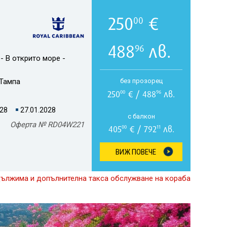
250
€
00
488
лв.
96
- В открито море -
Тампа
без прозорец
250
€ / 488
лв.
00
96
028
27.01.2028
с балкон
Оферта № RD04W221
405
€ / 792
лв.
00
11
ВИЖ ПОВЕЧЕ
дължима и допълнителна такса обслужване на кораба