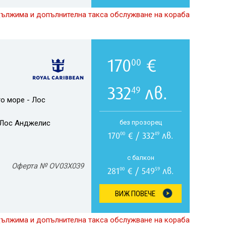
дължима и допълнителна такса обслужване на кораба
170
€
00
332
лв.
49
о море - Лос
Лос Анджелис
без прозорец
170
€ / 332
лв.
00
49
с балкон
Оферта № OV03X039
281
€ / 549
лв.
00
59
ВИЖ ПОВЕЧЕ
дължима и допълнителна такса обслужване на кораба