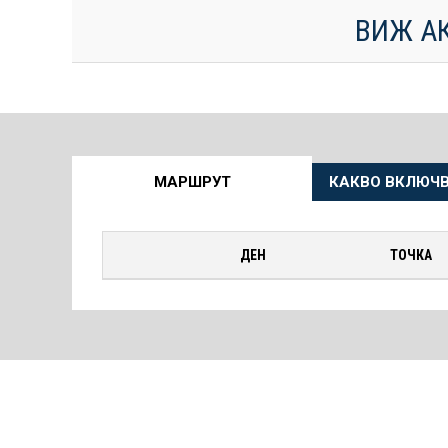
ВИЖ А
Още
МАРШРУТ
КАКВО ВКЛЮЧВ
информация
за
ДЕН
ТОЧКА
Круиза