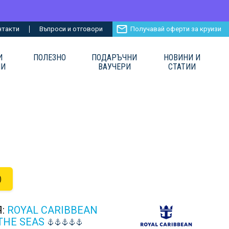
нтакти
Въпроси и отговори
Получавай оферти за круизи
И
ПОЛЕЗНО
ПОДАРЪЧНИ
НОВИНИ И
ИИ
ВАУЧЕРИ
СТАТИИ
)
Я:
ROYAL CARIBBEAN
THE SEAS