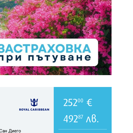
252
€
00
492
лв.
87
Сан Диего