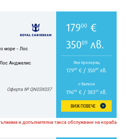
179
€
00
350
лв.
09
о море - Лос
Лос Анджелис
без прозорец
179
€ / 350
лв.
00
09
с балкон
Оферта № QN03X037
196
€ / 383
лв.
00
34
ВИЖ ПОВЕЧЕ
дължима и допълнителна такса обслужване на кораба