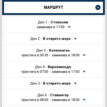
Още
МАРШРУТ
информация
за
Круиза
Ден 1 -
Стокхолм
заминава в 17:00
Ден 2 -
В открито море
Ден 3 -
Копенхаген
пристига в 09:30 - заминава в 18:00
Ден 4 -
Варнемюнде
пристига в 07:00 - заминава в 17:00
Ден 5 -
В открито море
Ден 6 -
Ставангер
пристига в 08:00 - заминава в 18:00