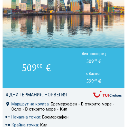
без прозорец
509
€
00
509
€
00
с балкон
599
€
00
4 ДНИ ГЕРМАНИЯ, НОРВЕГИЯ
Маршрут на круиза:
Бремерхафен - В открито море -
Осло - В открито море - Кил
Начална точка:
Бремерхафен
Крайна точка:
Кил