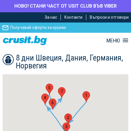
НОВО! СТАНИ ЧАСТ ОТ USIT CLUB ВЪВ VIBER
Премини
Премини
За нас
Контакти
Въпроси и отговори
към
към
главното
Навигацията
Получавай оферти за круизи
съдържание
МЕНЮ
8 дни Швеция, Дания, Германия,
Норвегия
5
7
1
4
6
2
3