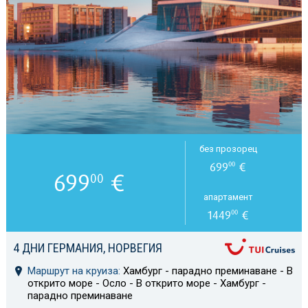
без прозорец
699
€
00
699
€
00
апартамент
1449
€
00
4 ДНИ ГЕРМАНИЯ, НОРВЕГИЯ
Маршрут на круиза:
Хамбург - парадно преминаване - В
открито море - Осло - В открито море - Хамбург -
парадно преминаване