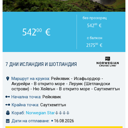
без прозорец
542
€
00
542
€
00
с балкон
2175
€
00
7 ДНИ ИСЛАНДИЯ И ШОТЛАНДИЯ
Маршрут на круиза:
Рейкявик - Исафьордюр -
Акурейри - В открито море - Леруик (Шетландски
острови) - Ню Хейвън - В открито море - Саутхемптън
Начална точка:
Рейкявик
Крайна точка:
Саутхемптън
Кораб:
Norwegian Star
Дати на отплаване:
16.08.2026