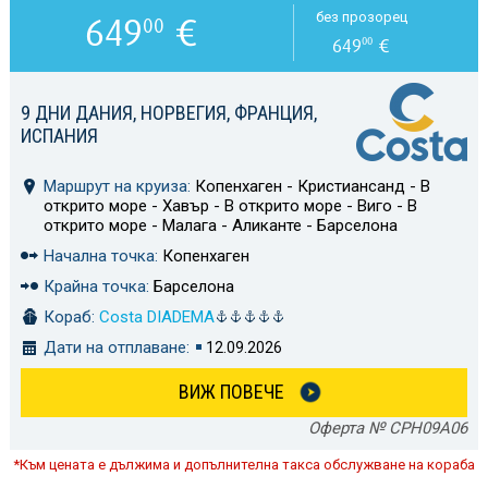
649
€
без прозорец
00
649
€
00
9 ДНИ ДАНИЯ, НОРВЕГИЯ, ФРАНЦИЯ,
ИСПАНИЯ
Маршрут на круиза:
Копенхаген - Кристиансанд - В
открито море - Хавър - В открито море - Виго - В
открито море - Малага - Аликанте - Барселона
Начална точка:
Копенхаген
Крайна точка:
Барселона
Кораб:
Costa DIADEMA
Дати на отплаване:
12.09.2026
ВИЖ ПОВЕЧЕ
Оферта № CPH09A06
*Към цената е дължима и допълнителна такса обслужване на кораба